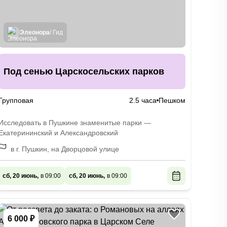
Элеонора
/ Гид
Под сенью Царскосельских парков
Групповая
2.5 часа
Пешком
Исследовать в Пушкине знаменитые парки —
Екатерининский и Александровский
в г. Пушкин, на Дворцовой улице
сб, 20 июнь,
в 09:00
сб, 20 июнь,
в 09:00
6 000 ₽