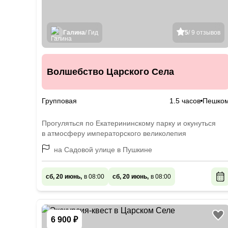
Галина
/ Гид
5
/ 9 отзывов
Волшебство Царского Села
Групповая
1.5 часов
Пешко
Прогуляться по Екатерининскому парку и окунуться
в атмосферу императорского великолепия
на Садовой улице в Пушкине
сб, 20 июнь,
в 08:00
сб, 20 июнь,
в 08:00
6 900 ₽