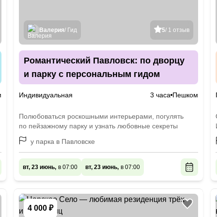
Валерия
/ Гид
5
/ 1 отзыв
Романтический Павловск: по дворцу
и парку с персональным гидом
м
Индивидуальная
3 часа
Пешком
Полюбоваться роскошными интерьерами, погулять
по пейзажному парку и узнать любовные секреты
у парка в Павловске
вт, 23 июнь,
в 07:00
вт, 23 июнь,
в 07:00
4 000 ₽