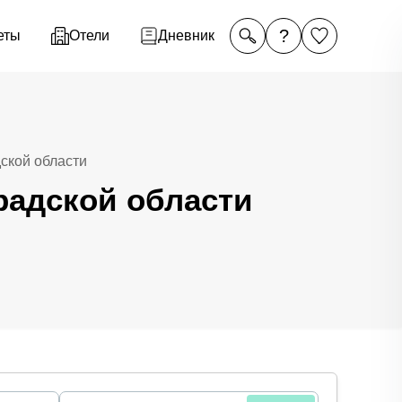
?
еты
Отели
Дневник
ской области
радской области