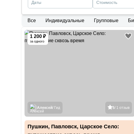
Даты
Стоимость
Все
Индивидуальные
Групповые
Би
1 200 ₽
за одного
Алексей
/ Гид
5
/ 1 отзыв
Пушкин, Павловск, Царское Село: