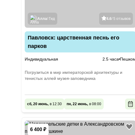
Алла
/ Гид
4.6
/ 5 отзывов
Павловск: царственная песнь его
парков
Индивидуальная
2.5 часа
Пешко
Погрузиться в мир императорской архитектуры и
тенистых аллей музея-заповедника
сб, 20 июнь,
в 12:30
пн, 22 июнь,
в 08:00
6 400 ₽