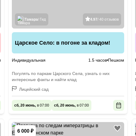
Тамара
/ Гид
4.97
/ 40 отзывов
Царское Село: в погоне за кладом!
м
Индивидуальная
1.5 часов
Пешком
Погулять по паркам Царского Села, узнать о них
интересные факты и найти клад
Лицейский сад
сб, 20 июнь,
в 07:00
сб, 20 июнь,
в 07:00
6 000 ₽