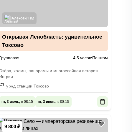
Алексей
/ Гид
Открывая Ленобласть: удивительное
Токсово
Групповая
4.5 часов
Пешком
Озёра, холмы, панорамы и многослойная история
Ингрии
у ж/д станции Токсово
пт, 3 июль,
в 08:15
пт, 3 июль,
в 08:15
9 800 ₽