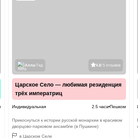
Алла
/ Гид
4.8
/ 5 отзывов
Царское Село — любимая резиденция
трёх императриц
м
Индивидуальная
2.5 часа
Пешком
Прикоснуться к истории русской монархии в красивом
дворцово-парковом ансамбле (в Пушкине)
в Царском Селе