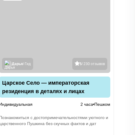
Дарья
/ Гид
5
/ 230 отзывов
Царское Село — императорская
резиденция в деталях и лицах
Индивидуальная
2 часа
Пешком
Познакомиться с достопримечательностями уютного и
царственного Пушкина без скучных фактов и дат