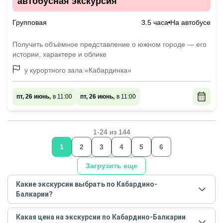
автобусная экскурсия
Групповая
3.5 часа
На автобусе
Получить объёмное представление о южном городе — его
истории, характере и облике
у курортного зала «Кабардинка»
пт, 26 июнь,
в 11:00
пт, 26 июнь,
в 11:00
1-24 из 144
1
2
3
4
5
6
Загрузить еще
Какие экскурсии выбрать по Кабардино-
Балкарии?
Самые популярные экскурсии
по Кабардино-
Какая цена на экскурсии по Кабардино-Балкарии
Балкарии
в
августе - сентябре
2026
года: