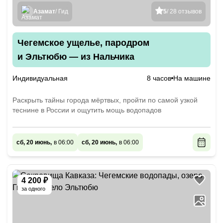
Азамат
/ Гид
5
/ 28 отзывов
Чегемское ущелье, пародром
и Эльтюбю — из Нальчика
Индивидуальная
8 часов
На машине
Раскрыть тайны города мёртвых, пройти по самой узкой
теснине в России и ощутить мощь водопадов
сб, 20 июнь,
в 06:00
сб, 20 июнь,
в 06:00
4 200 ₽
за одного