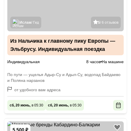
Ислам
/ Гид
5
/ 6 отзывов
Из Нальчика к главному пику Европы —
Эльбрусу. Индивидуальная поездка
Индивидуальная
8 часов
На машине
По пути — ущелья Адыр-Су и Адыл-Су, водопад Байдаево
и Поляна нарзанов
от удобного вам адреса
сб, 20 июнь,
в 05:30
сб, 20 июнь,
в 05:30
5 500 ₽