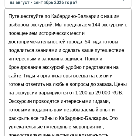
на август - сентябрь 2026 года?
Мастер-класс по приготовлению хычинов
Стоимость экскурсии
по Кабардино-Балкарии
на
Язык Тролля, замок Жабо-Кала и водопад
Путешествуйте по Кабардино-Балкарии с нашим
август - сентябрь
2026
года от
1 200
до
29 000
RUB
Тыжынты — из Нальчика
выбором экскурсий. Мы предлагаем 144 экскурсии с
В сказочную Верхнюю Балкарию с местным
посещением исторических мест и
жителем (из Нальчика)
достопримечательностей города. 54 гида готовы
Тайны Верхней Балкарии (поездка из Нальчика)
поделиться знаниями и сделать ваше путешествие
Любимый Нальчик!
интересным и запоминающимся. Поиск и
бронирование экскурсий удобно представлен на
сайте. Гиды и организаторы всегда на связи и
готовы ответить на любые вопросы до заказа. Цены
на экскурсии варьируются от 1 200 до 29 000 RUB.
Экскурсии проводятся интересными гидами,
готовыми подарить вам незабываемый опыт и
раскрыть все тайны о Кабардино-Балкарии. Это
увлекательные путеводные мероприятия,
предоставляющие участникам возможность