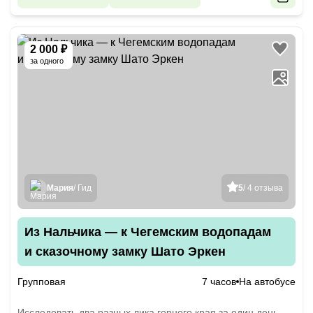
2 000 ₽
за одного
Мария
/ Гид
5
/ 4 отзыва
Из Нальчика — к Чегемским водопадам
и сказочному замку Шато Эркен
Групповая
7 часов
На автобусе
Исследовать два разных лика горного края за один день