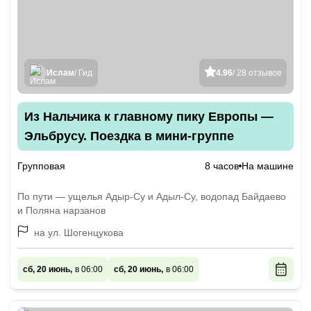
Ислам
/ Гид
4.96
/ 28 отзывов
Из Нальчика к главному пику Европы —
Эльбрусу. Поездка в мини-группе
Групповая
8 часов
На машине
По пути — ущелья Адыр-Су и Адыл-Су, водопад Байдаево
и Поляна нарзанов
на ул. Шогенцукова
сб, 20 июнь,
в 06:00
сб, 20 июнь,
в 06:00