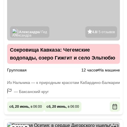
Александра
/ Гид
4.8
/ 5 отзывов
Сокровища Кавказа: Чегемские
водопады, озеро Гижгит и село Эльтюбю
Групповая
12 часов
На машине
Из Нальчика — к природным красотам Кабардино-Балкарии
— Баксанский круг
сб, 20 июнь,
в 06:00
сб, 20 июнь,
в 06:00