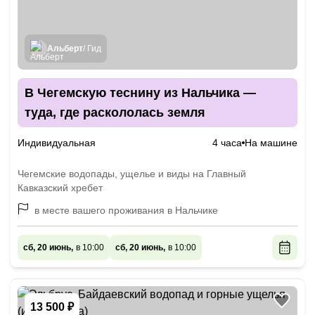
Альберт
/ Гид
В Чегемскую теснину из Нальчика —
туда, где раскололась земля
Индивидуальная
4 часа
На машине
Чегемские водопады, ущелье и виды на Главный
Кавказский хребет
в месте вашего проживания в Нальчике
сб, 20 июнь,
в 10:00
сб, 20 июнь,
в 10:00
13 500 ₽