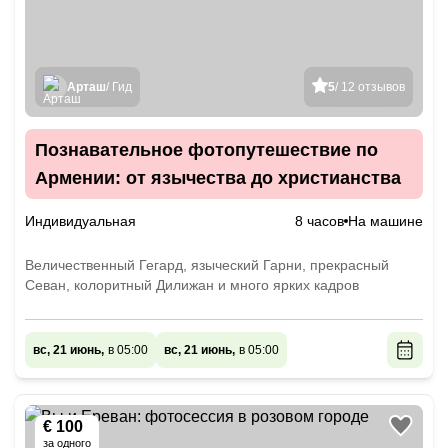
Арташ
/ Гид
5
/ 12 отзывов
Познавательное фотопутешествие по
Армении: от язычества до христианства
Индивидуальная
8 часов
На машине
Величественный Гегард, языческий Гарни, прекрасный
Севан, колоритный Дилижан и много ярких кадров
вс, 21 июнь,
в 05:00
вс, 21 июнь,
в 05:00
€ 100
за одного