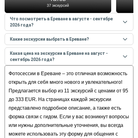
37 экскурсий
Что посмотреть в Ереване в августе - сентябре
2026 года?
Самые популярные места
в Ереване
в
августе -
Какие экскурсии выбрать в Ереване?
сентябре
2026
года:
Самые популярные экскурсии
в Ереване
в
августе
Татев
Какая цена на экскурсии в Ереване на август -
- сентябре
2026
года:
Завод «Арарат»
сентябрь 2026 года?
Фотопрогулка по солнечному Еревану
Озеро Севан
Стоимость экскурсии
в Ереване
на
август -
Фотогеничный Ереван: фотосессия в самых
Фотосессии в Ереване – это отличная возможность
Эчмиадзин
сентябрь
2026
года от
95
до
333
EUR
красивых местах
Хор Вирап
открыть для себя много нового и увлекательного!
Святыни Гарни и Гегард, Симфония камней
Предлагается выбор из 11 экскурсий с ценами от 95
и мастер-класс по выпечке лаваша
до 333 EUR. На страницах каждой экскурсии
Атмосферный Ереван в ваших фотоисториях
представлено подробное описание, а также есть
Стоп, снято! Фотопрогулка в самых красивых
форма связи с гидом. Если у вас возникнут вопросы
локациях Армении
или нужны дополнительные уточнения, вы всегда
можете использовать эту форму для общения с