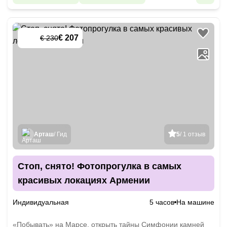
€ 207
€ 230
-
10
%
Арташ
/ Гид
5
/ 1 отзыв
Стоп, снято! Фотопрогулка в самых
красивых локациях Армении
Индивидуальная
5 часов
На машине
«Побывать» на Марсе, открыть тайны Симфонии камней