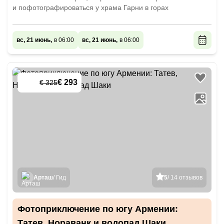
и пофотографироваться у храма Гарни в горах
вс, 21 июнь,
в 06:00
вс, 21 июнь,
в 06:00
€ 293
€ 325
-
10
%
Арташ
/ Гид
5
/ 14 отзывов
Фотоприключение по югу Армении:
Татев, Нораванк и водопад Шаки