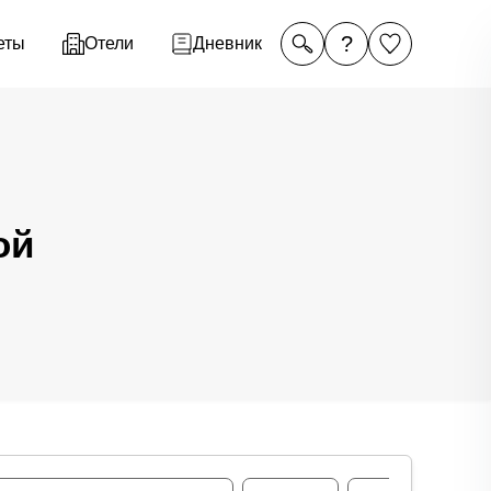
?
еты
Отели
Дневник
ой