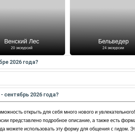
Венский Лес
Бельведер
20 экскурсий
24 экскурсии
бре 2026 года?
ентябре
2026
года:
 - сентябре
2026
года:
 - сентябрь 2026 года?
ь
2026
года от
160
до
228
EUR
озможность открыть для себя много нового и увлекательного
ещения
рсии представлено подробное описание, а также есть форма
да можете использовать эту форму для общения с гидом. Э