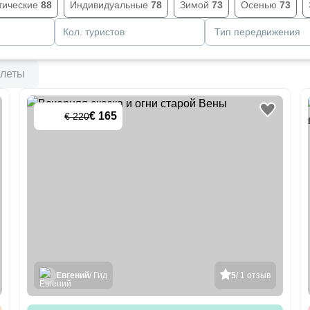
тические
88
Индивидуальные
78
Зимой
73
Осенью
73
Кол. туристов
Тип передвижения
леты
€ 165
€ 220
-
25
%
Евгений
/ Гид
5
/ 1 отзыв