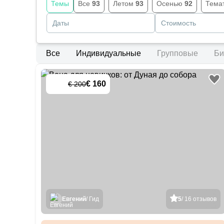
Темы
Все
93
Летом
93
Осенью
92
Тема
Даты
Стоимость
Все
Индивидуальные
Групповые
Би
€ 160
€ 200
-
20
%
Евгений
/ Гид
5
/ 16 отзывов