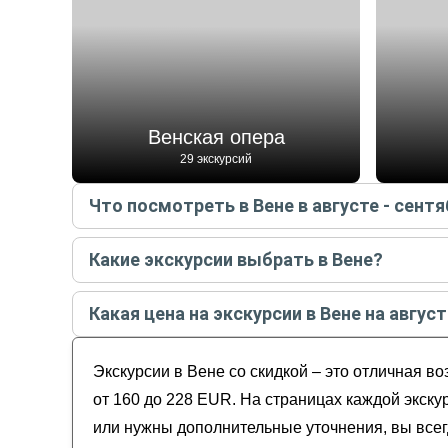
Венская опера
29 экскурсий
Что посмотреть в Вене в августе - сентя
Самые популярные места
в Вене
в
августе - с
Какие экскурсии выбрать в Вене?
Венская опера
Самые популярные экскурсии
в Вене
в
августе
Венский Лес
Какая цена на экскурсии в Вене на август
Бельведер
Вена для новичков: от Дуная до собора
Венская ратуша
Стоимость экскурсии
в Вене
на
август - сентябр
Вечерняя сказка и огни старой Вены
Хофбург
Экскурсии в Вене со скидкой – это отличная в
Вена и её музеи: самое интересное без пос
от 160 до 228 EUR. На страницах каждой экску
или нужны дополнительные уточнения, вы всег