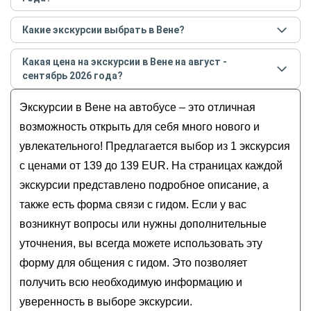
Самые популярные места
в Вене
в
августе -
Какие экскурсии выбрать в Вене?
сентябре
2026
года:
Самые популярные экскурсии
в Вене
в
августе -
Венская опера
Какая цена на экскурсии в Вене на август -
сентябре
2026
года:
Венский Лес
сентябрь 2026 года?
Гальштат — альпийская открытка
Бельведер
Стоимость экскурсии
в Вене
на
август - сентябрь
Экскурсии в Вене на автобусе – это отличная
Венская ратуша
2026
года от
139
до
139
EUR
Хофбург
возможность открыть для себя много нового и
увлекательного! Предлагается выбор из 1 экскурсия
с ценами от 139 до 139 EUR. На страницах каждой
экскурсии представлено подробное описание, а
также есть форма связи с гидом. Если у вас
возникнут вопросы или нужны дополнительные
уточнения, вы всегда можете использовать эту
форму для общения с гидом. Это позволяет
получить всю необходимую информацию и
уверенность в выборе экскурсии.