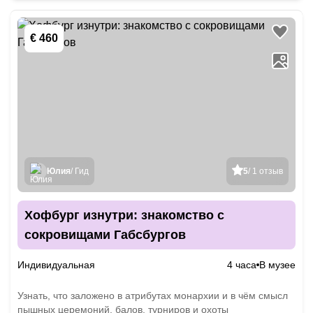
€ 460
Юлия
/ Гид
5
/ 1 отзыв
Хофбург изнутри: знакомство с
сокровищами Габсбургов
Индивидуальная
4 часа
В музее
Узнать, что заложено в атрибутах монархии и в чём смысл
пышных церемоний, балов, турниров и охоты