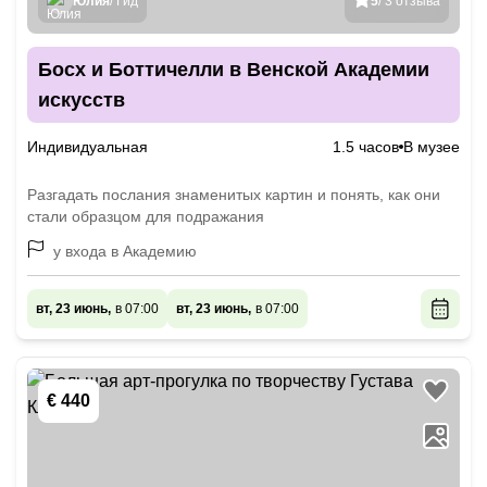
Юлия
/ Гид
5
/ 3 отзыва
Босх и Боттичелли в Венской Академии
искусств
Индивидуальная
1.5 часов
В музее
Разгадать послания знаменитых картин и понять, как они
стали образцом для подражания
у входа в Академию
вт, 23 июнь,
в 07:00
вт, 23 июнь,
в 07:00
€ 440