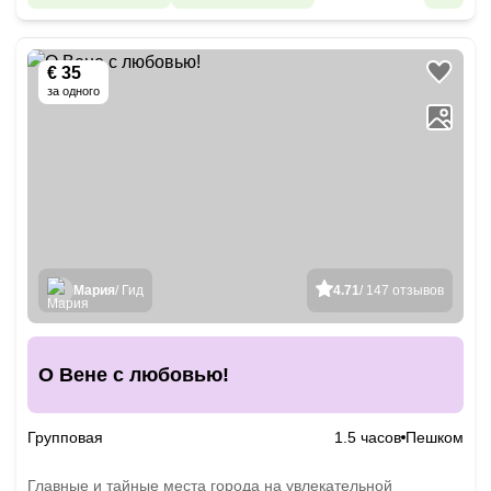
€ 35
за одного
Мария
/ Гид
4.71
/ 147 отзывов
О Вене с любовью!
Групповая
1.5 часов
Пешком
Главные и тайные места города на увлекательной