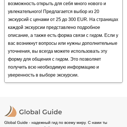
Детская экскурсия по Музею истории искусств
Хофбург
возможность открыть для себя много нового и
в Вене
увлекательного! Предлагается выбор из 20
Экскурсия-квест для детей «Приключение
экскурсий с ценами от 25 до 300 EUR. На страницах
черной кошки»
каждой экскурсии представлено подробное
О Вене с любовью!
описание, а также есть форма связи с гидом. Если у
вас возникнут вопросы или нужны дополнительные
уточнения, вы всегда можете использовать эту
форму для общения с гидом. Это позволяет
получить всю необходимую информацию и
уверенность в выборе экскурсии.
Global Guide - надежный гид по всему миру. С нами ты