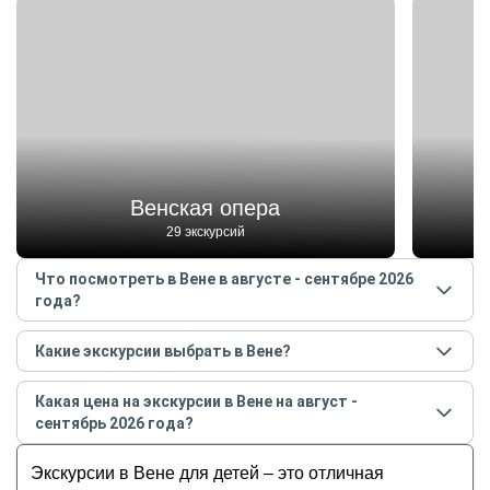
Венская опера
29 экскурсий
Что посмотреть в Вене в августе - сентябре 2026
года?
Самые популярные места
в Вене
в
августе -
Какие экскурсии выбрать в Вене?
сентябре
2026
года:
Самые популярные экскурсии
в Вене
в
августе -
Венская опера
Какая цена на экскурсии в Вене на август -
сентябре
2026
года:
Венский Лес
сентябрь 2026 года?
Свидание с Веной каждый день
Бельведер
Стоимость экскурсии
в Вене
на
август - сентябрь
История Вены без скучных фактов и дат
Экскурсии в Вене для детей – это отличная
Венская ратуша
2026
года от
25
до
300
EUR