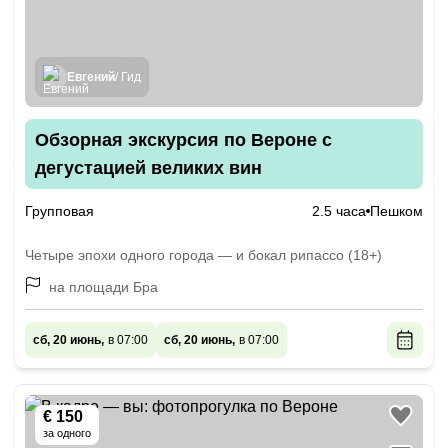
Евгений
/ Гид
Обзорная экскурсия по Вероне с
дегустацией великих вин
Групповая
2.5 часа
Пешком
Четыре эпохи одного города — и бокал рипассо (18+)
на площади Бра
сб, 20 июнь,
в 07:00
сб, 20 июнь,
в 07:00
€ 150
за одного