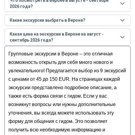
Что посмотреть в Вероне в августе - сентябре
2026 года?
Самые популярные места
в Вероне
в
августе -
Какие экскурсии выбрать в Вероне?
сентябре
2026
года:
Самые популярные экскурсии
в Вероне
в
августе -
Арена ди Верона
Какая цена на экскурсии в Вероне на август -
сентябре
2026
года:
сентябрь 2026 года?
Знакомство с Вероной — в мини-группе
Стоимость экскурсии
в Вероне
на
август - сентябрь
Влюбиться в Верону с первого шага
Групповые экскурсии в Вероне – это отличная
2026
года от
45
до
150
EUR
Все дороги ведут — в Верону
возможность открыть для себя много нового и
Верона на одном дыхании (в мини-группе)
увлекательного! Предлагается выбор из 9 экскурсий
По Вероне — с дамой ордена тамплиеров
с ценами от 45 до 150 EUR. На страницах каждой
экскурсии представлено подробное описание, а
также есть форма связи с гидом. Если у вас
возникнут вопросы или нужны дополнительные
уточнения, вы всегда можете использовать эту
форму для общения с гидом. Это позволяет
получить всю необходимую информацию и