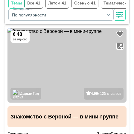
Темы
Все
41
Летом
41
Осенью
41
Тематические
Сортировать:
По популярности
€ 48
за одного
Дарья
/ Гид
4.99
/ 125 отзывов
Знакомство с Вероной — в мини-группе
Групповая
2 часа
Пешком