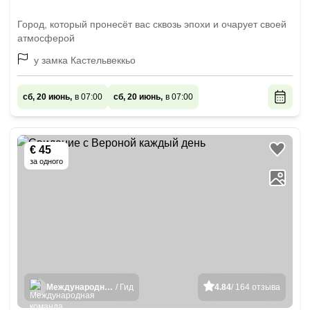
Город, который пронесёт вас сквозь эпохи и очарует своей
атмосферой
у замка Кастельвеккьо
сб, 20 июнь,
в 07:00
сб, 20 июнь,
в 07:00
€ 45
за одного
Международная команда гидов
/ Гид
4.84
/ 164 отзыва