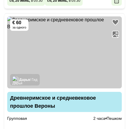
сб, 20 июнь,
в 05:30
сб, 20 июнь,
в 05:30
€ 60
за одного
Дарья
/ Гид
Древнеримское и средневековое
прошлое Вероны
Групповая
2 часа
Пешком