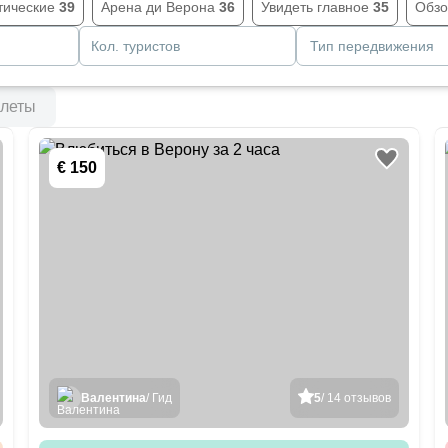
тические
39
Арена ди Верона
36
Увидеть главное
35
Обз
Кол. туристов
Тип передвижения
леты
€ 150
Валентина
/ Гид
5
/ 14 отзывов