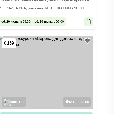
глазами итальянцев на нескучной обзорной прогулке
PIAZZA BRA, памятник VITTORIO EMMANUELE II
сб, 20 июнь,
в 05:00
сб, 20 июнь,
в 05:00
€ 159
Анна
/ Гид
5
/ 11 отзывов