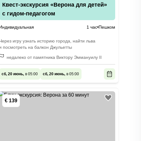
Квест-экскурсия «Верона для детей»
с гидом-педагогом
Индивидуальная
1 час
Пешком
Через игру узнать историю города, найти льва
и посмотреть на балкон Джульетты
недалеко от памятника Виктору Эммануилу II
сб, 20 июнь,
в 05:00
сб, 20 июнь,
в 05:00
€ 139