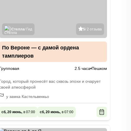
Стелла
/ Гид
5
/ 2 отзыва
По Вероне — с дамой ордена
тамплиеров
Групповая
2.5 часа
Пешком
Город, который пронесёт вас сквозь эпохи и очарует
своей атмосферой
у замка Кастельвеккьо
сб, 20 июнь,
в 07:00
сб, 20 июнь,
в 07:00