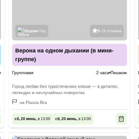
Вадим
/ Гид
5
/ 26 отзывов
Верона на одном дыхании (в мини-
группе)
м
Групповая
2 часа
Пешком
Город любви без туристических клише — в деталях,
легендах и неслучайных поворотах
на Piazza Bra
сб, 20 июнь,
в 13:00
сб, 20 июнь,
в 13:00