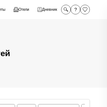
?
еты
Отели
Дневник
тей