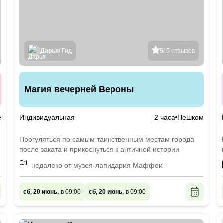
Дарья
/ Гид
5
/ 5 отзывов
Магия вечерней Вероны
е
Индивидуальная
2 часа
Пешком
Прогуляться по самым таинственным местам города
после заката и прикоснуться к античной истории
недалеко от музея-лапидария Маффеи
сб, 20 июнь,
в 09:00
сб, 20 июнь,
в 09:00