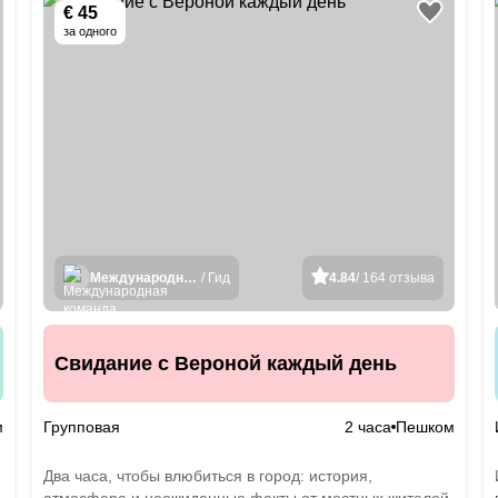
€ 45
за одного
Международная команда гидов
/ Гид
4.84
/ 164 отзыва
Свидание с Вероной каждый день
м
Групповая
2 часа
Пешком
Два часа, чтобы влюбиться в город: история,