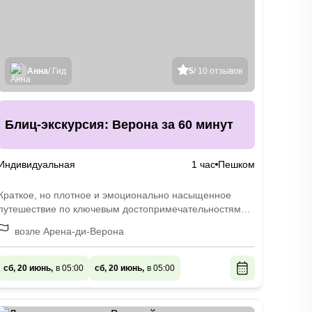
Анна
/ Гид
5
/ 10 отзывов
Блиц-экскурсия: Верона за 60 минут
Индивидуальная
1 час
Пешком
Краткое, но плотное и эмоционально насыщенное
путешествие по ключевым достопримечательностям
города
возле Арена-ди-Верона
сб, 20 июнь,
в 05:00
сб, 20 июнь,
в 05:00