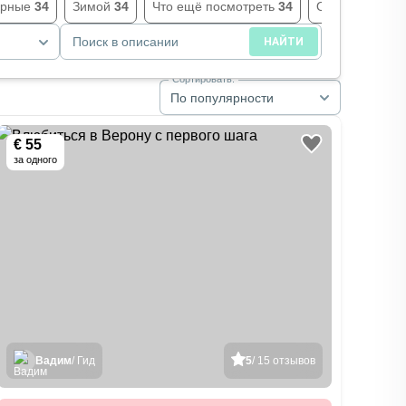
орные
34
Зимой
34
Что ещё посмотреть
34
Осенью
32
Поиск в описании
НАЙТИ
Сортировать:
По популярности
€ 55
за одного
Вадим
/ Гид
5
/ 15 отзывов