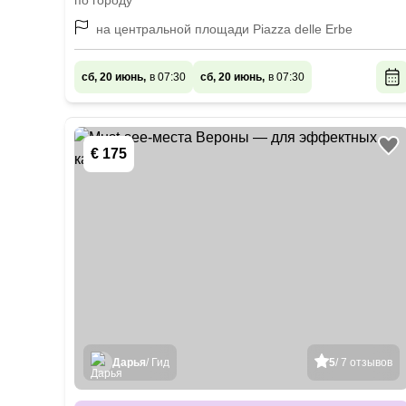
по городу
на центральной площади Piazza delle Erbe
сб, 20 июнь,
в 07:30
сб, 20 июнь,
в 07:30
€ 175
Дарья
/ Гид
5
/ 7 отзывов