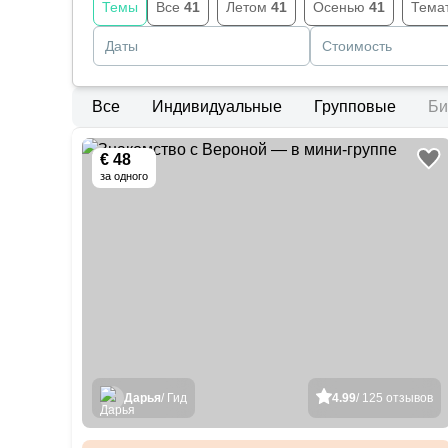
Темы
Все
41
Летом
41
Осенью
41
Тема
Даты
Стоимость
Все
Индивидуальные
Групповые
Би
€ 48
за одного
Дарья
/ Гид
4.99
/ 125 отзывов