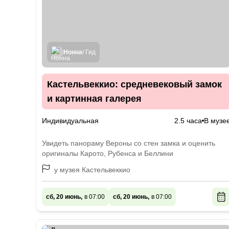
Нонна
/ Гид
Кастельвеккио: средневековый замок
и картинная галерея
Индивидуальная
2.5 часа
В музе
Увидеть панораму Вероны со стен замка и оценить
оригиналы Карото, Рубенса и Беллини
у музея Кастельвеккио
сб, 20 июнь,
в 07:00
сб, 20 июнь,
в 07:00