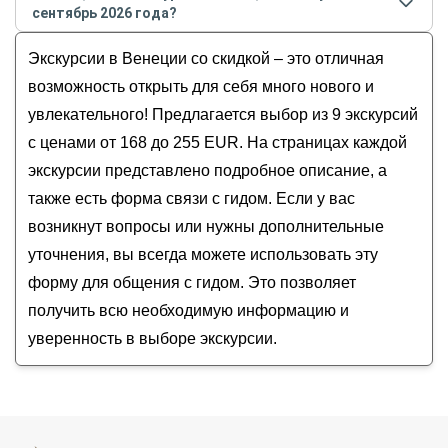
- сентябре
2026
года:
Дворец дожей
сентябрь 2026 года?
Нетуристическая Венеция в центре города
Остров Мурано
Стоимость экскурсии
в Венеции
на
август -
Венеция классическая: первая встреча
Экскурсии в Венеции со скидкой – это отличная
Венецианский арсенал
сентябрь
2026
года от
168
до
255
EUR
Атмосферная Венеция, спрятанная от туристов
Остров Бурано
возможность открыть для себя много нового и
Венеция — первое свидание
увлекательного! Предлагается выбор из 9 экскурсий
Венеция и острова венецианской лагуны
с ценами от 168 до 255 EUR. На страницах каждой
экскурсии представлено подробное описание, а
также есть форма связи с гидом. Если у вас
возникнут вопросы или нужны дополнительные
уточнения, вы всегда можете использовать эту
форму для общения с гидом. Это позволяет
получить всю необходимую информацию и
уверенность в выборе экскурсии.