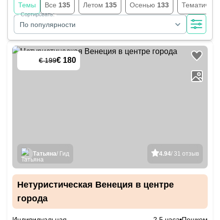
Темы
Все
135
Летом
135
Осенью
133
Тематичес
Сортировать:
По популярности
€ 180
€ 199
-
10
%
Татьяна
/ Гид
4.94
/ 31 отзыв
Нетуристическая Венеция в центре
города
Индивидуальная
2.5 часа
Пешком