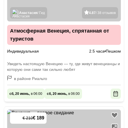
Анастасия
/ Гид
4.87
/ 38 отзывов
Атмосферная Венеция, спрятанная от
туристов
Индивидуальная
2.5 часа
Пешком
Увидеть настоящую Венецию — ту, где живут венецианцы и
которую они сами так сильно любят
в районе Риальто
сб, 20 июнь,
в 06:00
сб, 20 июнь,
в 06:00
€ 189
€ 210
-
10
%