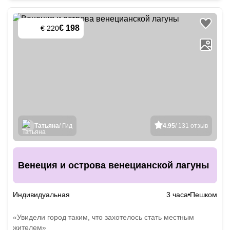
€ 198
€ 220
-
10
%
Татьяна
/ Гид
4.95
/ 131 отзыв
Венеция и острова венецианской лагуны
Индивидуальная
3 часа
Пешком
«Увидели город таким, что захотелось стать местным
жителем»