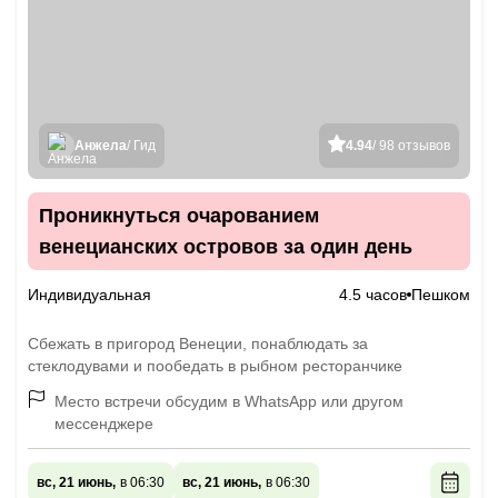
Анжела
/ Гид
4.94
/ 98 отзывов
Проникнуться очарованием
венецианских островов за один день
Индивидуальная
4.5 часов
Пешком
Сбежать в пригород Венеции, понаблюдать за
стеклодувами и пообедать в рыбном ресторанчике
Место встречи обсудим в WhatsApp или другом
мессенджере
вс, 21 июнь,
в 06:30
вс, 21 июнь,
в 06:30