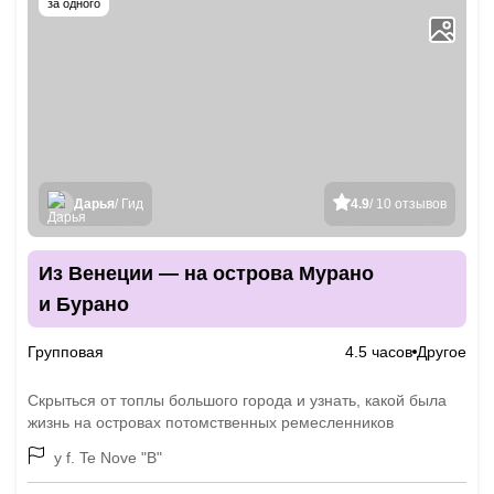
за одного
Дарья
/ Гид
4.9
/ 10 отзывов
Из Венеции — на острова Мурано
и Бурано
Групповая
4.5 часов
Другое
Скрыться от топлы большого города и узнать, какой была
жизнь на островах потомственных ремесленников
у f. Te Nove "B"