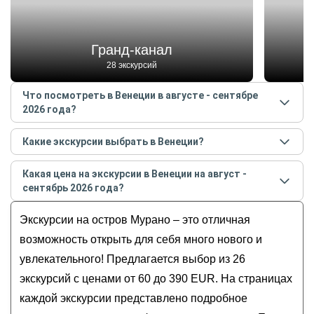
Гранд-канал
28 экскурсий
Что посмотреть в Венеции в августе - сентябре
2026 года?
Самые популярные места
в Венеции
в
августе -
Какие экскурсии выбрать в Венеции?
сентябре
2026
года:
Самые популярные экскурсии
в Венеции
в
августе
Гранд-канал
Какая цена на экскурсии в Венеции на август -
- сентябре
2026
года:
Дворец дожей
сентябрь 2026 года?
Из Венеции — на остров Мурано!
Остров Мурано
Стоимость экскурсии
в Венеции
на
август -
Курьёзы, легенды и мифы Венеции
Экскурсии на остров Мурано – это отличная
Венецианский арсенал
сентябрь
2026
года от
60
до
390
EUR
Первый день в Венеции
Остров Бурано
возможность открыть для себя много нового и
Венеция 3 в 1: с воды, земли и воздуха
увлекательного! Предлагается выбор из 26
Из Венеции — на острова Мурано и Бурано
экскурсий с ценами от 60 до 390 EUR. На страницах
каждой экскурсии представлено подробное