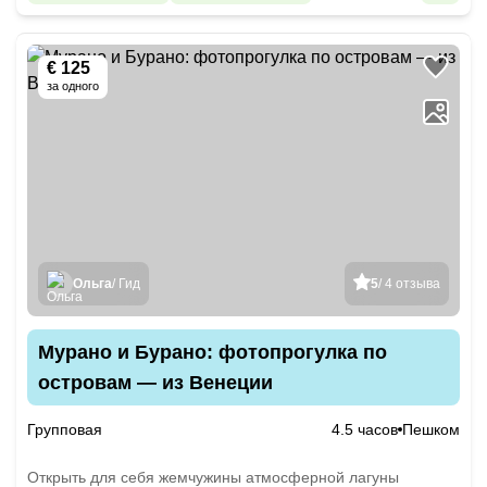
€ 125
за одного
Ольга
/ Гид
5
/ 4 отзыва
Мурано и Бурано: фотопрогулка по
островам — из Венеции
Групповая
4.5 часов
Пешком
Открыть для себя жемчужины атмосферной лагуны