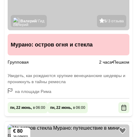
Валерий
/ Гид
5
/ 3 отзыва
Мурано: остров огня и стекла
Групповая
2 часа
Пешком
Увидеть, как рождаются хрупкие венецианские шедевры и
проникнуть в тайны ремесла
на площади Рима
пн, 22 июнь,
в 06:00
пн, 22 июнь,
в 06:00
€ 80
за одного