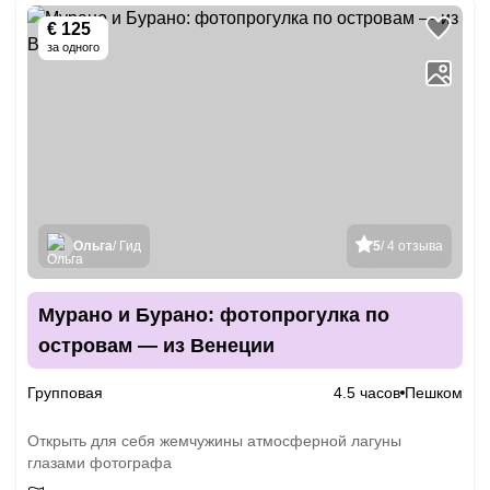
€ 125
за одного
Ольга
/ Гид
5
/ 4 отзыва
Мурано и Бурано: фотопрогулка по
островам — из Венеции
Групповая
4.5 часов
Пешком
Открыть для себя жемчужины атмосферной лагуны
глазами фотографа