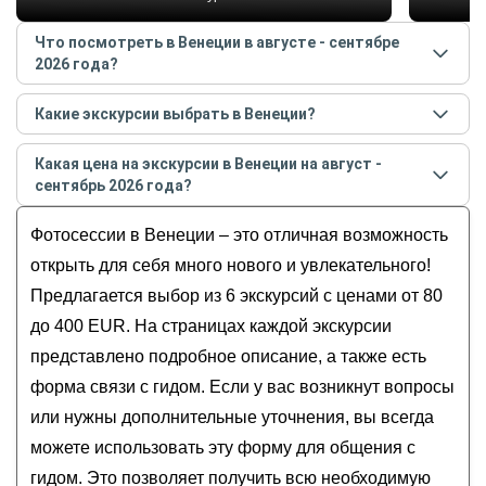
Что посмотреть в Венеции в августе - сентябре
2026 года?
Самые популярные места
в Венеции
в
августе -
Какие экскурсии выбрать в Венеции?
сентябре
2026
года:
Самые популярные экскурсии
в Венеции
в
августе
Гранд-канал
Какая цена на экскурсии в Венеции на август -
- сентябре
2026
года:
Дворец дожей
сентябрь 2026 года?
Идеальное утро в Венеции: прогулка с
Остров Мурано
Стоимость экскурсии
в Венеции
на
август -
фотографом
Фотосессии в Венеции – это отличная возможность
Венецианский арсенал
сентябрь
2026
года от
80
до
400
EUR
Фотосессия: счастливые моменты в Венеции
Остров Бурано
открыть для себя много нового и увлекательного!
Под плеск гондол: фотосессия в Венеции
Предлагается выбор из 6 экскурсий с ценами от 80
Влюбляю в Венецию через фото
до 400 EUR. На страницах каждой экскурсии
Мурано и Бурано: фотопрогулка по островам —
представлено подробное описание, а также есть
из Венеции
форма связи с гидом. Если у вас возникнут вопросы
или нужны дополнительные уточнения, вы всегда
можете использовать эту форму для общения с
гидом. Это позволяет получить всю необходимую