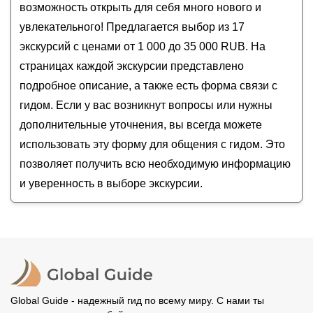
Пешком и на авто по Тюмени с гидом-
Сретенский собор
возможность открыть для себя много нового и
историком
увлекательного! Предлагается выбор из 17
О Тюмени — с интересом и любовью!
экскурсий с ценами от 1 000 до 35 000 RUB. На
Автомобильная экспресс-экскурсия по Тюмени
страницах каждой экскурсии представлено
Ночная Тюмень и её легенды
подробное описание, а также есть форма связи с
гидом. Если у вас возникнут вопросы или нужны
дополнительные уточнения, вы всегда можете
использовать эту форму для общения с гидом. Это
позволяет получить всю необходимую информацию
и уверенность в выборе экскурсии.
Global Guide - надежный гид по всему миру. С нами ты