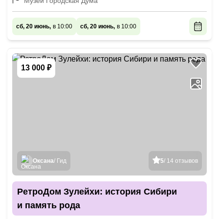
Музей Городская Дума
сб, 20 июнь,
в 10:00
сб, 20 июнь,
в 10:00
13 000 ₽
Оксана
/ Гид
5
/ 14 отзывов
РетроДом Зулейхи: история Сибири
и память рода