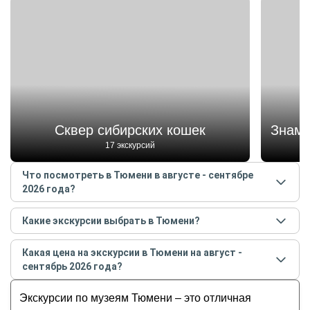
Сквер сибирских кошек
Знаме
17 экскурсий
Что посмотреть в Тюмени в августе - сентябре
2026 года?
Самые популярные места
в Тюмени
в
августе -
Какие экскурсии выбрать в Тюмени?
сентябре
2026
года:
Самые популярные экскурсии
в Тюмени
в
августе -
Сквер сибирских кошек
Какая цена на экскурсии в Тюмени на август -
сентябре
2026
года:
Знаменский кафедральный собор
сентябрь 2026 года?
Прогулка по центру старой Тюмени
Свято-Троицкий мужской монастырь
Стоимость экскурсии
в Тюмени
на
август -
с историком-краеведом
Экскурсии по музеям Тюмени – это отличная
Мост Влюблённых
сентябрь
2026
года от
1 000
до
35 000
RUB