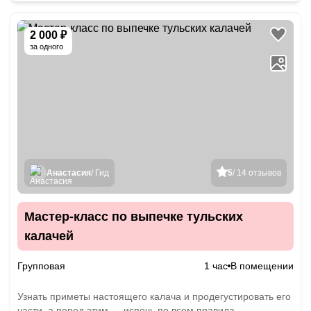
2 000 ₽
за одного
Анастасия
/ Гид
5
/ 14 отзывов
Мастер-класс по выпечке тульских
калачей
Групповая
1 час
В помещении
Узнать приметы настоящего калача и продегустировать его
части, а перед этим — испечь по всем правила