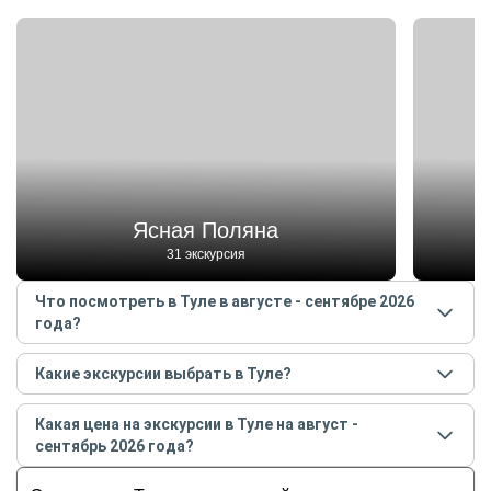
Ясная Поляна
31 экскурсия
Что посмотреть в Туле в августе - сентябре 2026
года?
Самые популярные места
в Туле
в
августе -
Какие экскурсии выбрать в Туле?
сентябре
2026
года:
Самые популярные экскурсии
в Туле
в
августе -
Ясная Поляна
Какая цена на экскурсии в Туле на август -
сентябре
2026
года:
Куликово поле
сентябрь 2026 года?
Гастрономическая экскурсия «Тула торговая»
Тульский кремль
Стоимость экскурсии
в Туле
на
август - сентябрь