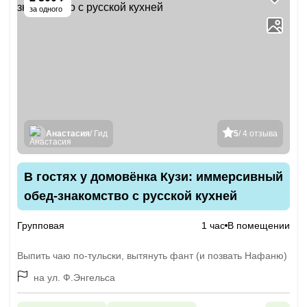
за одного
Анастасия
/ Гид
5
/ 4 отзыва
В гостях у домовёнка Кузи: иммерсивный
обед-знакомство с русской кухней
Групповая
1 час
В помещении
Выпить чаю по-тульски, вытянуть фант (и позвать Нафаню)
на ул. Ф.Энгельса