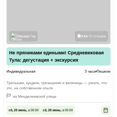
Оксана
/ Гид
4.84
/ 37 отзывов
Не пряниками едиными! Средневековая
Тула: дегустация + экскурсия
Индивидуальная
3 часа
Пешком
Трепышки, кундюм, гречишники и валяницы — узнать, что
это, на собственном опыте
на Менделеевской улице
сб, 20 июнь,
в 06:00
сб, 20 июнь,
в 06:00