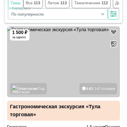
Темы
Все
113
Летом
113
Тематические
112
Для ш
Сортировать:
По популярности
1 500 ₽
за одного
Анастасия
/ Гид
4.81
/ 147 отзывов
Гастрономическая экскурсия «Тула
торговая»
Групповая
1.5 часов
Пешком