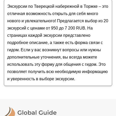
Река Тверца
Стоимость экскурсии
в Торжке
на
август - сентябрь
Торжок: на перекрестке дорог и эпох
Экскурсии по Тверецкой набережной в Торжке – это
Старо-Вознесенская церковь
2026
года от
950
до
7 200
RUB
Древний Торжок: прогулка вглубь эпох
Новоторжский кремль
отличная возможность открыть для себя много
Торжок — северная Флоренция на Тверской
нового и увлекательного! Предлагается выбор из 20
земле
экскурсий с ценами от 950 до 7 200 RUB. На
Торжок: путешествие во времени
страницах каждой экскурсии представлено
подробное описание, а также есть форма связи с
гидом. Если у вас возникнут вопросы или нужны
дополнительные уточнения, вы всегда можете
использовать эту форму для общения с гидом. Это
позволяет получить всю необходимую информацию
и уверенность в выборе экскурсии.