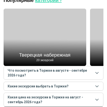
Популярные
категории ›
Б
Тверецкая набережная
20 экскурсий
Что посмотреть в Торжке в августе - сентябре
2026 года?
Самые популярные места
в Торжке
в
августе -
Какие экскурсии выбрать в Торжке?
сентябре
2026
года:
Самые популярные экскурсии
в Торжке
в
августе -
Тверецкая набережная
Какая цена на экскурсии в Торжке на август -
сентябре
2026
года:
Борисоглебский мужской монастырь
сентябрь 2026 года?
От истории до чая: путешествие по Торжку