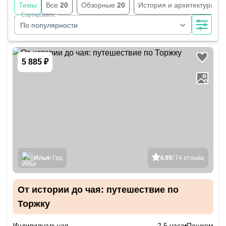
Темы
Все
20
Обзорные
20
История и архитектура
20
Сортировать:
По популярности
5 885 ₽
Илья
/ Гид
4.99
/ 74 отзыва
От истории до чая: путешествие по
Торжку
Индивидуальная
2.5 часа
Пешком