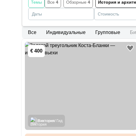
Темы
Все
4
Обзорные
4
История и архит
Даты
Стоимость
Все
Индивидуальные
Групповые
Би
€ 400
Виктория
/ Гид