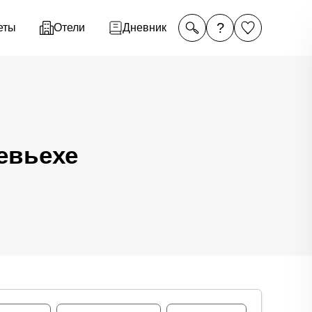
?
еты
Отели
Дневник
евьехе