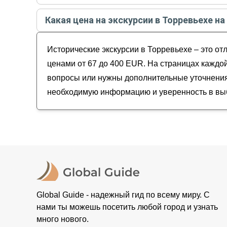
Самые популярные экскурсии
в Торревьехе
в
а
Какая цена на экскурсии в Торревьехе на
Золотой треугольник Коста-Бланки — из То
Стоимость экскурсии
в Торревьехе
на
август - 
Восточная сказка, или Чаепитие в мавритан
Исторические экскурсии в Торревьехе – это от
Тайны Эльче: от горного озера до пальмовог
Хайкинг в горах Коста-Бланка
ценами от 67 до 400 EUR. На страницах каждой
вопросы или нужны дополнительные уточнения,
необходимую информацию и уверенность в выб
Global Guide - надежный гид по всему миру. С
нами ты можешь посетить любой город и узнать
много нового.