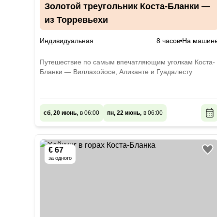
Золотой треугольник Коста-Бланки —
из Торревьехи
Индивидуальная
8 часов
На машин
Путешествие по самым впечатляющим уголкам Коста-
Бланки — Виллахойосе, Аликанте и Гуадалесту
сб, 20 июнь,
в 06:00
пн, 22 июнь,
в 06:00
€ 67
за одного