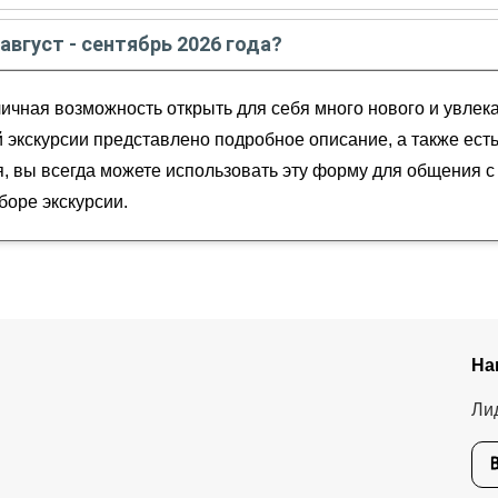
вгусте - сентябре
2026
года:
 август - сентябрь 2026 года?
рревьехи
сентябрь
2026
года от
67
до
400
EUR
ской чайной
личная возможность открыть для себя много нового и увлека
о леса
 экскурсии представлено подробное описание, а также есть
 вы всегда можете использовать эту форму для общения с 
оре экскурсии.
На
Ли