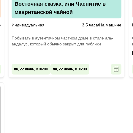
Восточная сказка, или Чаепитие в
мавританской чайной
е
Индивидуальная
3.5 часа
На машине
Побывать в аутентичном частном доме в стиле аль-
андалус, который обычно закрыт для публики
пн, 22 июнь,
в 06:00
пн, 22 июнь,
в 06:00