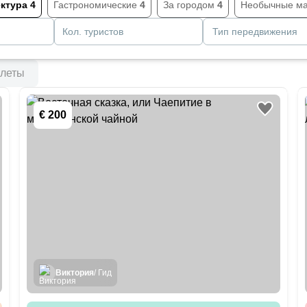
ектура
4
Гастрономические
4
За городом
4
Необычные м
Кол. туристов
Тип передвижения
леты
€ 200
Виктория
/ Гид