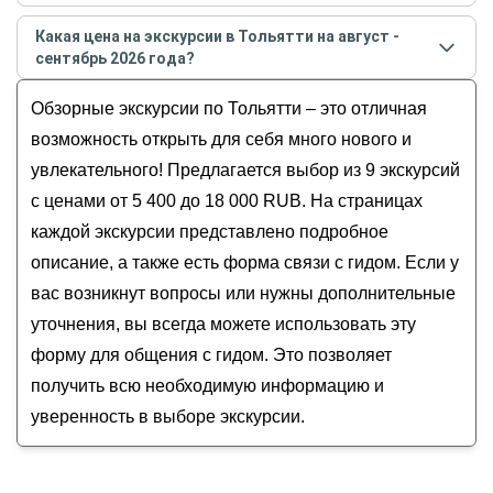
Самые популярные экскурсии
в Тольятти
в
августе
Жигулевская ГЭС
Какая цена на экскурсии в Тольятти на август -
- сентябре
2026
года:
Стрельная гора
сентябрь 2026 года?
Затопленный город: трагедия, память
Памятник Татищеву
Стоимость экскурсии
в Тольятти
на
август -
и возрождение Тольятти
Обзорные экскурсии по Тольятти – это отличная
Набережные в Автозаводском и
сентябрь
2026
года от
5 400
до
18 000
RUB
Из Тольятти — в замок Гарибальди!
Комсомольском районах
возможность открыть для себя много нового и
Добро пожаловать в Тольятти!
Жигулёвское море в Тольятти
увлекательного! Предлагается выбор из 9 экскурсий
Тольятти: код советской утопии. Мозаики,
с ценами от 5 400 до 18 000 RUB. На страницах
модернизм и город-мечта
каждой экскурсии представлено подробное
Обзорная экскурсия по Тольятти
описание, а также есть форма связи с гидом. Если у
вас возникнут вопросы или нужны дополнительные
уточнения, вы всегда можете использовать эту
форму для общения с гидом. Это позволяет
получить всю необходимую информацию и
уверенность в выборе экскурсии.