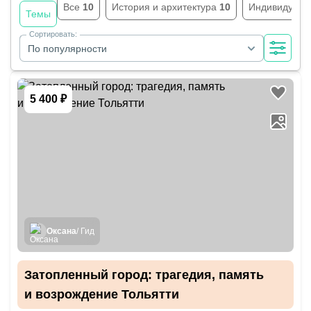
Все
10
История и архитектура
10
Индивидуал
Темы
Сортировать:
По популярности
5 400 ₽
Оксана
/ Гид
Затопленный город: трагедия, память
и возрождение Тольятти