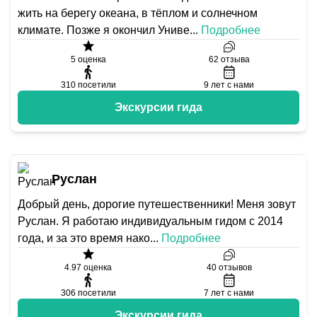
жить на берегу океана, в тёплом и солнечном
климате. Позже я окончил Униве
...
Подробнее
5
оценка
62
отзыва
310
посетили
9
лет с нами
Экскурсии гида
Руслан
Добрый день, дорогие путешественники! Меня зовут
Руслан. Я работаю индивидуальным гидом с 2014
года, и за это время нако
...
Подробнее
4.97
оценка
40
отзывов
306
посетили
7
лет с нами
Экскурсии гида