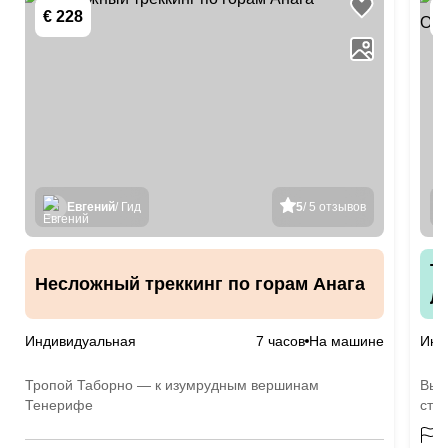
€ 228
€
Евгений
/ Гид
5
/ 5 отзывов
Т
Несложный треккинг по горам Анага
Л
Индивидуальная
7 часов
На машине
Инд
Тропой Таборно — к изумрудным вершинам
Выс
Тенерифе
ста
ост