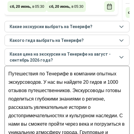
сб, 20 июнь,
в 05:30
сб, 20 июнь,
в 05:30
сб,
Какие экскурсии выбрать на Тенерифе?
Самые популярные экскурсии
на Тенерифе
в
Какого гида выбрать на Тенерифе?
августе - сентябре
2026
года:
Лучшие гиды
на Тенерифе
по рейтингу и отзывам
Несложный треккинг по горам Анага
Какая цена на экскурсии на Тенерифе на август -
в
августе
2026
года:
Три лица Тенерифе: вулкан Тейде, Ла-Оротава
сентябрь 2026 года?
Денис
и Пуэрто-де-ла-Крус
Стоимость экскурсии
на Тенерифе
на
август -
Александр
Путешествия по Тенерифе в компании опытных
Вокруг острова за один день
сентябрь
2026
года от
39
до
500
EUR
Денис
Аутентичный уголок Тенерифе — Икод-де-лос-
экскурсоводов. У нас вы найдете 20 гидов и 1000
Дмитрий
Винос
отзывов путешественников. Экскурсоводы готовы
Руслан
Все уголки райского острова
поделиться глубокими знаниями о регионе,
рассказать увлекательные истории о
достопримечательностях и культурном наследии. С
нами вы сможете пройти через века и погрузиться в
уникальную атмосферу города. Групповые и