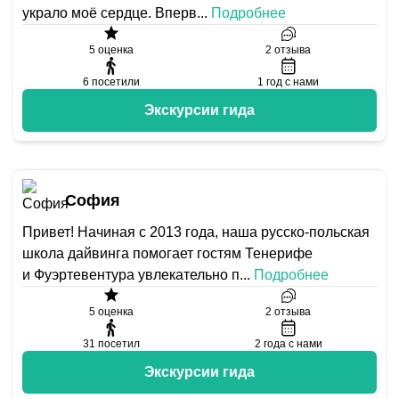
украло моё сердце. Вперв
...
Подробнее
5
оценка
2
отзыва
6
посетили
1
год с нами
Экскурсии гида
София
Привет! Начиная с 2013 года, наша русско-польская
школа дайвинга помогает гостям Тенерифе
и Фуэртевентура увлекательно п
...
Подробнее
5
оценка
2
отзыва
31
посетил
2
года с нами
Экскурсии гида