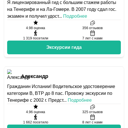
Я лицензированный гид с большим стажем работы
на Тенерифе и на Ла-Гомере. В 2007 году сдал гос.
экзамен и получил удост
...
Подробнее
4.98
оценка
356
отзывов
1 319
посетили
7
лет с нами
Экскурсии гида
Александр
Гражданин Испании! Водительское удостоверение
категории B, BTP до 8 пас. Провожу экскурсии по
Тенерифе с 2002 г. Предст
...
Подробнее
4.96
оценка
325
отзывов
1 662
посетило
8
лет с нами