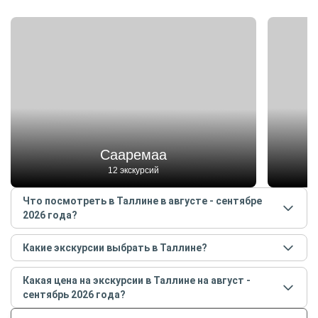
Сааремаа
12 экскурсий
Что посмотреть в Таллине в августе - сентябре
2026 года?
Самые популярные места
в Таллине
в
августе -
Какие экскурсии выбрать в Таллине?
сентябре
2026
года:
Самые популярные экскурсии
в Таллине
в
августе
Сааремаа
Какая цена на экскурсии в Таллине на август -
- сентябре
2026
года:
Пюхтицкий монастырь
сентябрь 2026 года?
Таллин — первое свидание
Замок Раквере
Стоимость экскурсии
в Таллине
на
август -