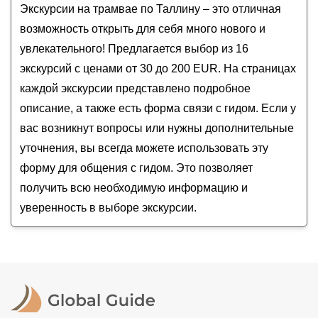
Экскурсия по средневековому Таллину
Экскурсии на трамвае по Таллину – это отличная
Кадриорг
сентябрь
2026
года от
30
до
200
EUR
Свидание с Таллином каждый день
Морской музей
возможность открыть для себя много нового и
С улыбкой по Старому Таллину!
увлекательного! Предлагается выбор из 16
«Орел и Решка» в Таллине
экскурсий с ценами от 30 до 200 EUR. На страницах
каждой экскурсии представлено подробное
описание, а также есть форма связи с гидом. Если у
вас возникнут вопросы или нужны дополнительные
уточнения, вы всегда можете использовать эту
форму для общения с гидом. Это позволяет
получить всю необходимую информацию и
уверенность в выборе экскурсии.