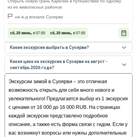
Открыть новую грань Карелии в путешествии по одному
из ее живописных районов
на ж-д вокзале Суоярви
сб, 20 июнь,
в 07:00
сб, 20 июнь,
в 07:00
Какие экскурсии выбрать в Суоярви?
Самые популярные экскурсии
в Суоярви
в
августе
Какая цена на экскурсии в Суоярви на август -
- сентябре
2026
года:
сентябрь 2026 года?
Тайные тропы Суоярвского озера
Стоимость экскурсии
в Суоярви
на
август -
Экскурсии зимой в Суоярви – это отличная
сентябрь
2026
года от
16 000
до
16 000
RUB
возможность открыть для себя много нового и
увлекательного! Предлагается выбор из 1 экскурсия
с ценами от 16 000 до 16 000 RUB. На страницах
каждой экскурсии представлено подробное
описание, а также есть форма связи с гидом. Если у
вас возникнут вопросы или нужны дополнительные