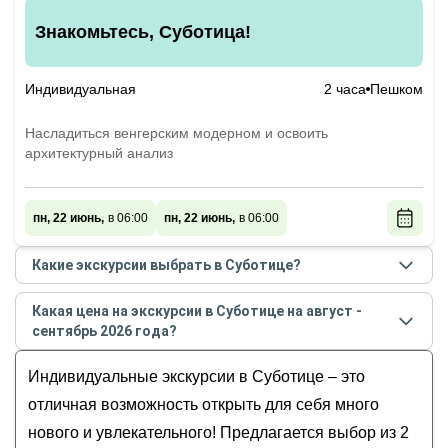
Знакомьтесь, Суботица!
Индивидуальная
2 часа
Пешком
Насладиться венгерским модерном и освоить
архитектурный анализ
пн, 22 июнь,
в 06:00
пн, 22 июнь,
в 06:00
Какие экскурсии выбрать в Суботице?
Самые популярные экскурсии
в Суботице
в
Какая цена на экскурсии в Суботице на август -
августе - сентябре
2026
года:
сентябрь 2026 года?
Суботица сквозь столетия
Стоимость экскурсии
в Суботице
на
август -
Знакомьтесь, Суботица!
Индивидуальные экскурсии в Суботице – это
сентябрь
2026
года от
115
до
115
EUR
отличная возможность открыть для себя много
нового и увлекательного! Предлагается выбор из 2