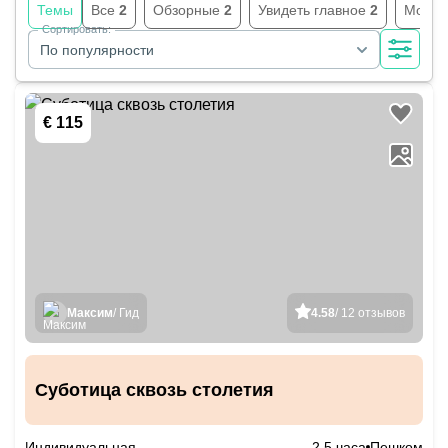
Темы
Все
2
Обзорные
2
Увидеть главное
2
Монас
Сортировать:
По популярности
€ 115
Максим
/ Гид
4.58
/ 12 отзывов
Суботица сквозь столетия
Индивидуальная
2.5 часа
Пешком