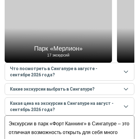
Парк «Мерлион»
17 экскурсий
Что посмотреть в Сингапуре в августе -
сентябре 2026 года?
Самые популярные места
в Сингапуре
в
августе -
Какие экскурсии выбрать в Сингапуре?
сентябре
2026
года:
Самые популярные экскурсии
в Сингапуре
в
Парк «Мерлион»
Какая цена на экскурсии в Сингапуре на август -
августе - сентябре
2026
года:
Мост Хеликс
сентябрь 2026 года?
Сингапур: всё лучшее сразу
Лотос на воде
Стоимость экскурсии
в Сингапуре
на
август -
Сингапурский калейдоскоп
Экскурсии в парк «Форт Каннинг» в Сингапуре – это
Плотина на канале Марина
сентябрь
2026
года от
240
до
430
USD
Сложить мозаику Сингапура
Сады Аватара
отличная возможность открыть для себя много
Вечерний гастрономический Сингапур