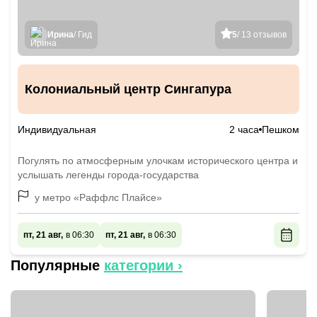
Ирина
/ Гид
5
/ 13 отзывов
Колониальный центр Сингапура
Индивидуальная
2 часа
Пешком
Погулять по атмосферным улочкам исторического центра и
услышать легенды города-государства
у метро «Раффлс Плайсе»
пт, 21 авг,
в 06:30
пт, 21 авг,
в 06:30
Популярные
категории ›