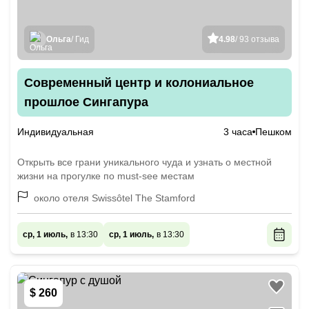
Ольга
/ Гид
4.98
/ 93 отзыва
Современный центр и колониальное
прошлое Сингапура
Индивидуальная
3 часа
Пешком
Открыть все грани уникального чуда и узнать о местной
жизни на прогулке по must-see местам
около отеля Swissôtel The Stamford
ср, 1 июль,
в 13:30
ср, 1 июль,
в 13:30
$ 260