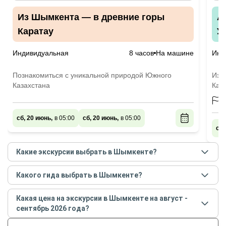
Из Шымкента — в древние горы
А
Каратау
У
Индивидуальная
8 часов
На машине
Инд
Познакомиться с уникальной природой Южного
Из 
Казахстана
Каз
сб, 20 июнь,
в 05:00
сб, 20 июнь,
в 05:00
сб,
Какие экскурсии выбрать в Шымкенте?
Самые популярные экскурсии
в Шымкенте
в
Какого гида выбрать в Шымкенте?
августе - сентябре
2026
года:
Лучшие гиды
в Шымкенте
по рейтингу и отзывам в
Из Шымкента — в древние горы Каратау
Какая цена на экскурсии в Шымкенте на август -
августе
2026
года:
Акмечеть, каньон Аксу и Сайрам-Угамский парк:
сентябрь 2026 года?
Ислам
джип-путешествие
Стоимость экскурсии
в Шымкенте
на
август -