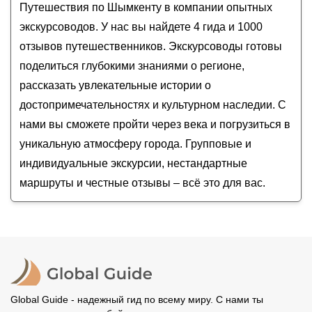
Дарья
Путешествия по Шымкенту в компании опытных
На джипе из Шымкента — к каньону реки Аксу
сентябрь
2026
года от
7 000
до
56 000
RUB
Дарья
Из Шымкента в Туркестан: древние города и
экскурсоводов. У нас вы найдете 4 гида и 1000
Мамура
святые места
отзывов путешественников. Экскурсоводы готовы
Пещера Ак мечеть, мавзолей Домалак Ана и
поделиться глубокими знаниями о регионе,
главные места Шымкента
рассказать увлекательные истории о
достопримечательностях и культурном наследии. С
нами вы сможете пройти через века и погрузиться в
уникальную атмосферу города. Групповые и
индивидуальные экскурсии, нестандартные
маршруты и честные отзывы – всё это для вас.
Global Guide - надежный гид по всему миру. С нами ты