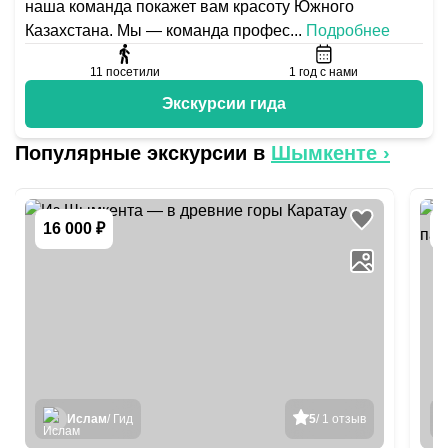
наша команда покажет вам красоту Южного
Казахстана. Мы — команда профес
...
Подробнее
11
посетили
1
год с нами
Экскурсии гида
Популярные экскурсии в
Шымкенте
›
16 000 ₽
3
Ислам
/ Гид
5
/ 1 отзыв