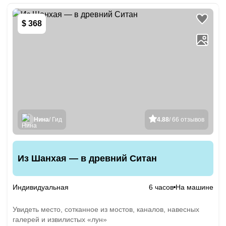
$ 368
Нина
/ Гид
4.88
/ 66 отзывов
Из Шанхая — в древний Ситан
Индивидуальная
6 часов
На машине
Увидеть место, сотканное из мостов, каналов, навесных
галерей и извилистых «лун»