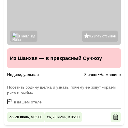
Нина
/ Гид
4.78
/ 49 отзывов
Из Шанхая — в прекрасный Сучжоу
Индивидуальная
8 часов
На машине
Посетить родину шёлка и узнать, почему её зовут «краем
риса и рыбы»
в вашем отеле
сб, 20 июнь,
в 05:00
сб, 20 июнь,
в 05:00