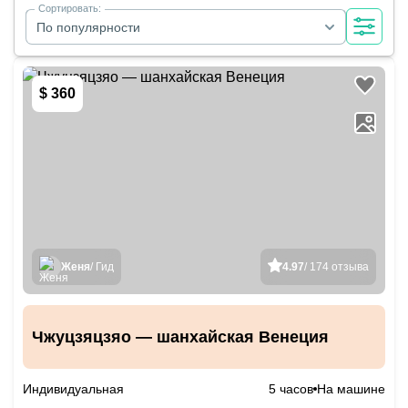
Сортировать:
По популярности
$ 360
Женя
/ Гид
4.97
/ 174 отзыва
Чжуцзяцзяо — шанхайская Венеция
Индивидуальная
5 часов
На машине