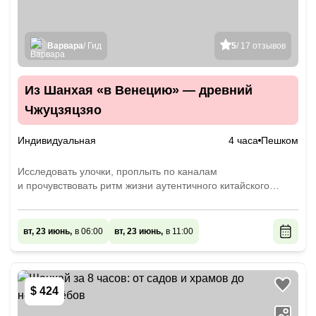
Варвара
/ Гид
5
/ 17 отзывов
Из Шанхая «в Венецию» — древний
Чжуцзяцзяо
Индивидуальная
4 часа
Пешком
Исследовать улочки, проплыть по каналам
и прочувствовать ритм жизни аутентичного китайского
города
вт, 23 июнь,
в 06:00
вт, 23 июнь,
в 11:00
$ 424