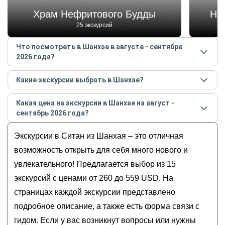
Храм Нефритового Будды
На
25 экскурсий
Что посмотреть в Шанхае в августе - сентябре
2026 года?
Самые популярные места
в Шанхае
в
августе -
Какие экскурсии выбрать в Шанхае?
сентябре
2026
года:
Самые популярные экскурсии
в Шанхае
в
августе -
Храм Нефритового Будды
Какая цена на экскурсии в Шанхае на август -
сентябре
2026
года:
Набережная Вайтань (Бунд)
сентябрь 2026 года?
Чжуцзяцзяо — шанхайская Венеция
Шанхайский всемирный финансовый центр
Стоимость экскурсии
в Шанхае
на
август -
Путешествие в мир чая: из Шанхая на
Экскурсии в Ситан из Шанхая – это отличная
Река Хуанпу
сентябрь
2026
года от
260
до
559
USD
плантации Ханчжоу
Шанхайская башня
возможность открыть для себя много нового и
Из Шанхая «в Венецию» — древний
увлекательного! Предлагается выбор из 15
Чжуцзяцзяо
экскурсий с ценами от 260 до 559 USD. На
Шанхай за 8 часов: от садов и храмов до
страницах каждой экскурсии представлено
небоскрёбов
подробное описание, а также есть форма связи с
Душа Шанхая: всё самое важное
с востоковедом
гидом. Если у вас возникнут вопросы или нужны