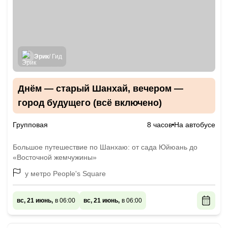
Эрик
/ Гид
Днём — старый Шанхай, вечером —
город будущего (всё включено)
Групповая
8 часов
На автобусе
Большое путешествие по Шанхаю: от сада Юйюань до
«Восточной жемчужины»
у метро People's Square
вс, 21 июнь,
в 06:00
вс, 21 июнь,
в 06:00