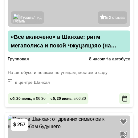
Гузаль
/ Гид
5
/ 2 отзыва
«Всё включено» в Шанхае: ритм
мегаполиса и покой Чжуцзяцзяо (на
английском языке)
Групповая
8 часов
На автобусе
На автобусе и пешком по улицам, мостам и саду
в центре Шанхая
сб, 20 июнь,
в 06:30
сб, 20 июнь,
в 06:30
$ 257