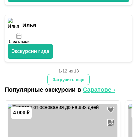
Илья
1
год с нами
Экскурсии гида
1-12 из 13
Загрузить еще
Популярные экскурсии в
Саратове
›
4 000 ₽
4