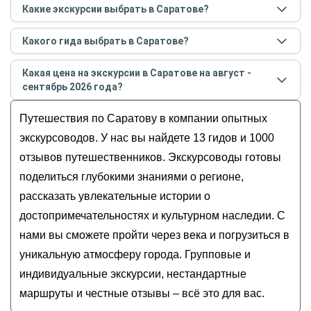
Какие экскурсии выбрать в Саратове?
Самые популярные экскурсии
в Саратове
в
Какого гида выбрать в Саратове?
августе - сентябре
2026
года:
Лучшие гиды
в Саратове
по рейтингу и отзывам в
Саратов от основания до наших дней
Какая цена на экскурсии в Саратове на август -
августе
2026
года:
Знакомство с древним Саратовом
сентябрь 2026 года?
Мария
Саратов сквозь столетия
Стоимость экскурсии
в Саратове
на
август -
Михаил
Путешествия по Саратову в компании опытных
Мобильный квест «В поисках саратовских
сентябрь
2026
года от
600
до
25 000
RUB
Евгений
монстров»
экскурсоводов. У нас вы найдете 13 гидов и 1000
Максим
Энгельс, который вас удивит
отзывов путешественников. Экскурсоводы готовы
Денис
поделиться глубокими знаниями о регионе,
рассказать увлекательные истории о
достопримечательностях и культурном наследии. С
нами вы сможете пройти через века и погрузиться в
уникальную атмосферу города. Групповые и
индивидуальные экскурсии, нестандартные
маршруты и честные отзывы – всё это для вас.