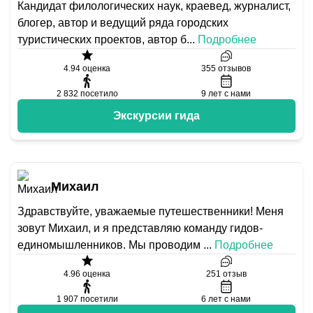
Кандидат филологических наук, краевед, журналист,
блогер, автор и ведущий ряда городских
туристических проектов, автор б
...
Подробнее
4.94
оценка
355
отзывов
2 832
посетило
9
лет с нами
Экскурсии гида
Михаил
Здравствуйте, уважаемые путешественники! Меня
зовут Михаил, и я представляю команду гидов-
единомышленников. Мы проводим
...
Подробнее
4.96
оценка
251
отзыв
1 907
посетили
6
лет с нами