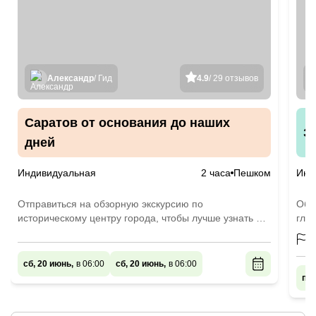
Александр
/ Гид
4.9
/ 29 отзывов
Саратов от основания до наших
З
дней
Индивидуальная
2 часа
Пешком
Инд
Отправиться на обзорную экскурсию по
Обз
историческому центру города, чтобы лучше узнать и
гла
понять его
сб, 20 июнь,
в 06:00
сб, 20 июнь,
в 06:00
пн,