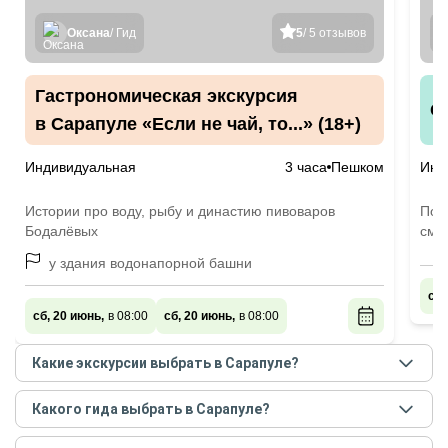
Оксана
/ Гид
5
/ 5 отзывов
Гастрономическая экскурсия
С
в Сарапуле «Если не чай, то...» (18+)
Индивидуальная
3 часа
Пешком
Инд
Истории про воду, рыбу и династию пивоваров
Поз
Бодалёвых
смо
у здания водонапорной башни
сб,
сб, 20 июнь,
в 08:00
сб, 20 июнь,
в 08:00
Какие экскурсии выбрать в Сарапуле?
Самые популярные экскурсии
в Сарапуле
в
Какого гида выбрать в Сарапуле?
августе - сентябре
2026
года:
Лучшие гиды
в Сарапуле
по рейтингу и отзывам в