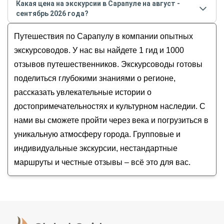
Гастрономическая экскурсия в Сарапуле «Если
Какая цена на экскурсии в Сарапуле на август -
августе
2026
года:
не чай, то...» (18+)
сентябрь 2026 года?
Оксана
Сарапул: модерн и модернизация
Стоимость экскурсии
в Сарапуле
на
август -
Путешествия по Сарапулу в компании опытных
Знакомьтесь, Сарапул!
сентябрь
2026
года от
7 000
до
10 700
RUB
экскурсоводов. У нас вы найдете 1 гид и 1000
отзывов путешественников. Экскурсоводы готовы
поделиться глубокими знаниями о регионе,
рассказать увлекательные истории о
достопримечательностях и культурном наследии. С
нами вы сможете пройти через века и погрузиться в
уникальную атмосферу города. Групповые и
индивидуальные экскурсии, нестандартные
маршруты и честные отзывы – всё это для вас.