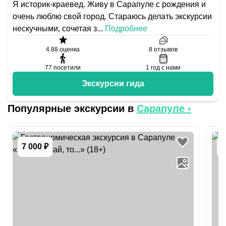
Я историк-краевед. Живу в Сарапуле с рождения и
очень люблю свой город. Стараюсь делать экскурсии
нескучными, сочетая з
...
Подробнее
4.88
оценка
8
отзывов
77
посетили
1
год с нами
Экскурсии гида
Популярные экскурсии в
Сарапуле
›
7 000 ₽
7