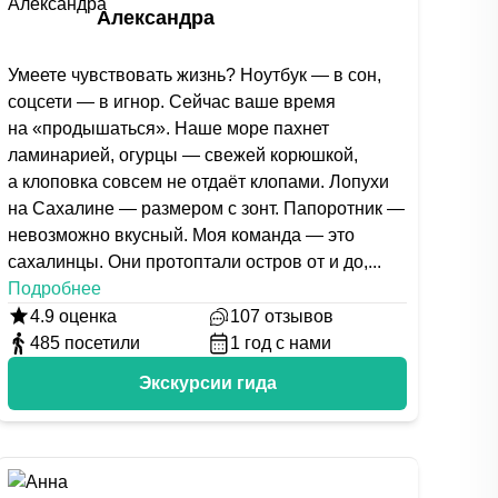
Александра
Умеете чувствовать жизнь? Ноутбук — в сон,
соцсети — в игнор. Сейчас ваше время
на «продышаться». Наше море пахнет
ламинарией, огурцы — свежей корюшкой,
а клоповка совсем не отдаёт клопами. Лопухи
на Сахалине — размером с зонт. Папоротник —
невозможно вкусный. Моя команда — это
сахалинцы. Они протоптали остров от и до,
...
Подробнее
4.9
оценка
107
отзывов
485
посетили
1
год с нами
Экскурсии гида