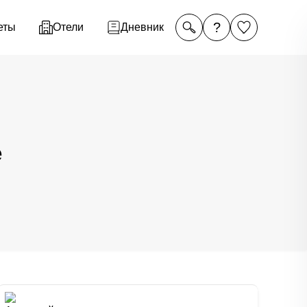
?
еты
Отели
Дневник
е