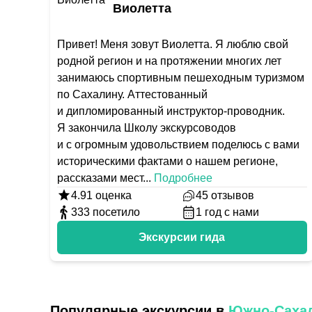
Виолетта
Привет! Меня зовут Виолетта. Я люблю свой
родной регион и на протяжении многих лет
занимаюсь спортивным пешеходным туризмом
по Сахалину. Аттестованный
и дипломированный инструктор-проводник.
Я закончила Школу экскурсоводов
и с огромным удовольствием поделюсь с вами
историческими фактами о нашем регионе,
рассказами мест
...
Подробнее
4.91
оценка
45
отзывов
333
посетило
1
год с нами
Экскурсии гида
Популярные экскурсии в
Южно-Саха