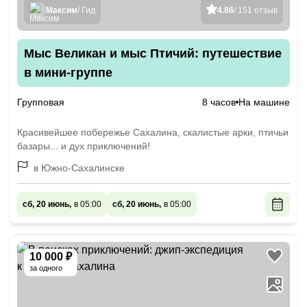
Максим
/ Гид
4.86
/ 151 отзыв
Мыс Великан и мыс Птичий: путешествие
в мини-группе
Групповая
8 часов
На машине
Красивейшее побережье Сахалина, скалистые арки, птичьи
базары... и дух приключений!
в Южно-Сахалинске
сб, 20 июнь,
в 05:00
сб, 20 июнь,
в 05:00
10 000 ₽
за одного