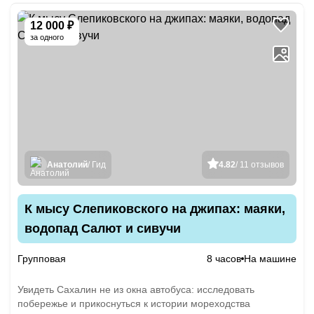
12 000 ₽
за одного
Анатолий
/ Гид
4.82
/ 11 отзывов
К мысу Слепиковского на джипах: маяки,
водопад Салют и сивучи
Групповая
8 часов
На машине
Увидеть Сахалин не из окна автобуса: исследовать
побережье и прикоснуться к истории мореходства