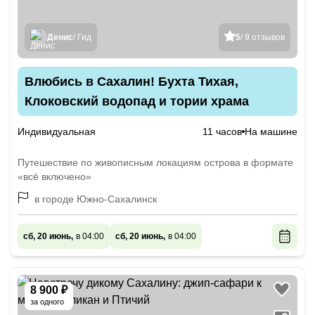
Денис
/ Гид
5
/ 9 отзывов
Влюбись в Сахалин! Бухта Тихая,
Клоковский водопад и тории храма
Индивидуальная
11 часов
На машине
Путешествие по живописным локациям острова в формате
«всё включено»
в городе Южно-Сахалинск
сб, 20 июнь,
в 04:00
сб, 20 июнь,
в 04:00
8 900 ₽
за одного