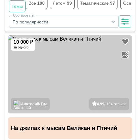
Все
100
Летом
99
Тематические
97
Осень
Темы
Сортировать:
По популярности
10 000 ₽
за одного
Анатолий
/ Гид
4.99
/ 134 отзыва
На джипах к мысам Великан и Птичий