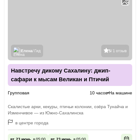
Елена
/ Гид
5
/ 1 отзыв
Навстречу дикому Сахалину: джип-
сафари к мысам Великан и Птичий
Групповая
10 часов
На машине
Скалистые арки, кекуры, птичьи колонии, озёра Тунайча и
Изменчивое — из Южно-Сахалинска
в центре города
вт, 23 июнь,
в 05:00
вт, 23 июнь,
в 05:00