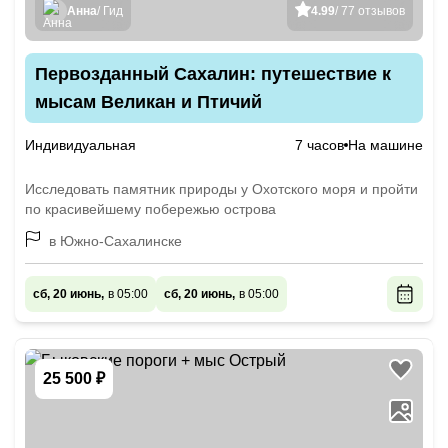
Анна
/ Гид
4.99
/ 77 отзывов
Первозданный Сахалин: путешествие к
мысам Великан и Птичий
Индивидуальная
7 часов
На машине
Исследовать памятник природы у Охотского моря и пройти
по красивейшему побережью острова
в Южно-Сахалинске
сб, 20 июнь,
в 05:00
сб, 20 июнь,
в 05:00
25 500 ₽