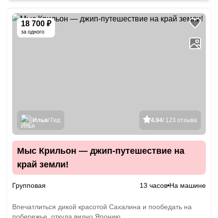
18 700 ₽
за одного
Илья
/ Гид
4.94
/ 123 отзыва
Мыс Крильон — джип-путешествие на
край земли!
Групповая
13 часов
На машине
Впечатлиться дикой красотой Сахалина и пообедать на
побережье, откуда видно Японию