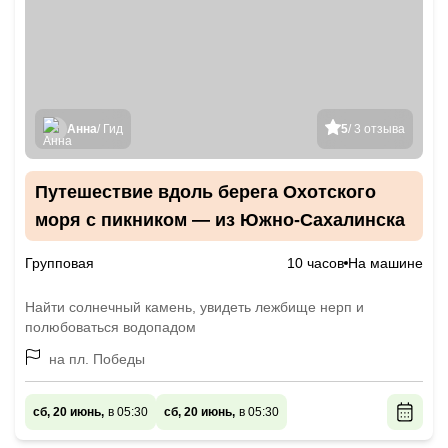
Анна
/ Гид
5
/ 3 отзыва
Путешествие вдоль берега Охотского
моря с пикником — из Южно-Сахалинска
Групповая
10 часов
На машине
Найти солнечный камень, увидеть лежбище нерп и
полюбоваться водопадом
на пл. Победы
сб, 20 июнь,
в 05:30
сб, 20 июнь,
в 05:30