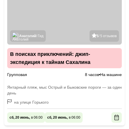
Анатолий
/ Гид
5
/ 5 отзывов
В поисках приключений: джип-
экспедиция к тайнам Сахалина
Групповая
8 часов
На машине
Янтарный пляж, мыс Острый и Быковские пороги — за один
день
на улице Горького
сб, 20 июнь,
в 06:00
сб, 20 июнь,
в 06:00