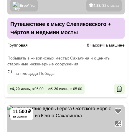
Егор
/ Гид
4.88
/ 32 отзыва
Путешествие к мысу Слепиковского +
Чёртов и Ведьмин мосты
Групповая
8 часов
На машине
Побывать в живописных местах Сахалина и оценить
старинные инженерные сооружения
на площади Победы
сб, 20 июнь,
в 05:00
сб, 20 июнь,
в 05:00
11 500 ₽
за одного