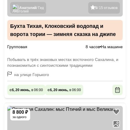
Анатолий
/ Гид
5
/ 15 отзывов
Бухта Тихая, Клоковский водопад и
ворота тории — зимняя сказка на джипе
Групповая
8 часов
На машине
Побывать в трёх знаковых местах восточного Сахалина, и
познакомиться с синтоистскими традициями
на улице Горького
сб, 20 июнь,
в 06:00
сб, 20 июнь,
в 06:00
8 800 ₽
за одного