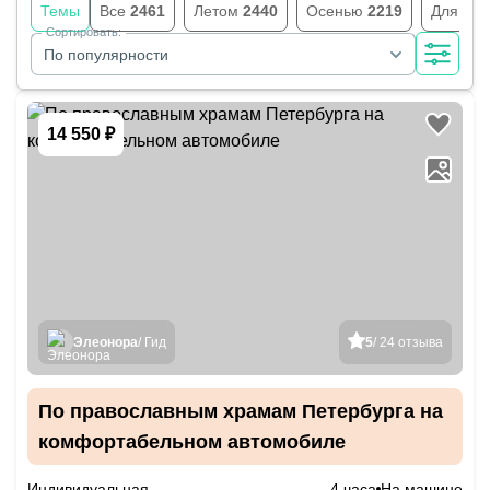
Темы
Все
2461
Летом
2440
Осенью
2219
Для шк
Сортировать:
По популярности
14 550 ₽
Элеонора
/ Гид
5
/ 24 отзыва
По православным храмам Петербурга на
комфортабельном автомобиле
Индивидуальная
4 часа
На машине