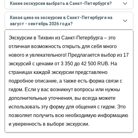
Какие экскурсии выбрать в Санкт-Петербурге?
августе - сентябре
2026
года:
Самые популярные экскурсии
в Санкт-Петербурге
Эрмитаж
Какая цена на экскурсии в Санкт-Петербурге на
в
августе - сентябре
2026
года:
Екатерининский дворец
август - сентябрь 2026 года?
По православным храмам Петербурга на
Крейсер «Аврора»
Стоимость экскурсии
в Санкт-Петербурге
на
август
комфортабельном автомобиле
Экскурсии в Тихвин из Санкт-Петербурга – это
Крепость Орешек
- сентябрь
2026
года от
3 350
до
42 500
RUB
Из Санкт-Петербурга — в Старую Ладогу
Исаакиевский собор
отличная возможность открыть для себя много
и монастырь Александра Свирского
нового и увлекательного! Предлагается выбор из 17
Из Петербурга — к целебным источникам
экскурсий с ценами от 3 350 до 42 500 RUB. На
и древним монастырям
страницах каждой экскурсии представлено
В Кронштадт и Петергоф — на мотоцикле
подробное описание, а также есть форма связи с
из Петербурга
Из Петербурга к древним монастырям
гидом. Если у вас возникнут вопросы или нужны
дополнительные уточнения, вы всегда можете
использовать эту форму для общения с гидом. Это
позволяет получить всю необходимую информацию
и уверенность в выборе экскурсии.