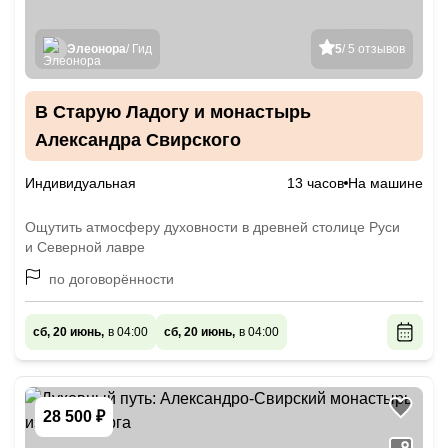
Элеонора
/ Гид
5
/ 5 отзывов
В Старую Ладогу и монастырь
Александра Свирского
Индивидуальная
13 часов
На машине
Ощутить атмосферу духовности в древней столице Руси
и Северной лавре
по договорённости
сб, 20 июнь,
в 04:00
сб, 20 июнь,
в 04:00
28 500 ₽