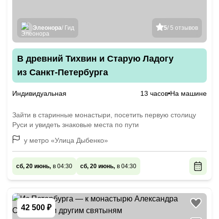
Элеонора
/ Гид
5
/ 5 отзывов
В древний Тихвин и Старую Ладогу
из Санкт-Петербурга
Индивидуальная
13 часов
На машине
Зайти в старинные монастыри, посетить первую столицу
Руси и увидеть знаковые места по пути
у метро «Улица Дыбенко»
сб, 20 июнь,
в 04:30
сб, 20 июнь,
в 04:30
42 500 ₽