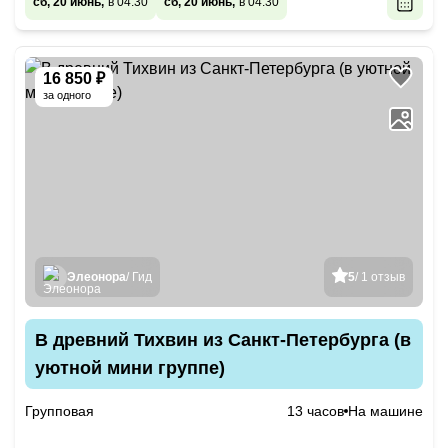
сб, 20 июнь,
в 04:30
сб, 20 июнь,
в 04:30
16 850 ₽
за одного
Элеонора
/ Гид
5
/ 1 отзыв
В древний Тихвин из Санкт-Петербурга (в
уютной мини группе)
Групповая
13 часов
На машине