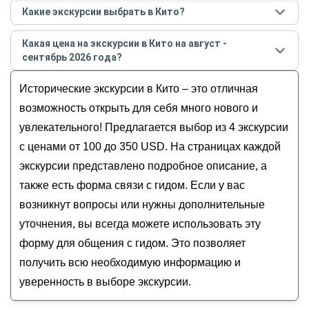
Какие экскурсии выбрать в Кито?
Самые популярные экскурсии
в Кито
в
августе -
Какая цена на экскурсии в Кито на август -
сентябре
2026
года:
сентябрь 2026 года?
Легенды улиц и фасадов: прогулка по центру
Стоимость экскурсии
в Кито
на
август - сентябрь
Кито
Исторические экскурсии в Кито – это отличная
2026
года от
100
до
350
USD
Кито: лучшее в столице Эквадора
возможность открыть для себя много нового и
Колониальное прошлое и магия экватора в
увлекательного! Предлагается выбор из 4 экскурсии
Кито
с ценами от 100 до 350 USD. На страницах каждой
Прогулка по Кито + посещение линии экватора
экскурсии представлено подробное описание, а
также есть форма связи с гидом. Если у вас
возникнут вопросы или нужны дополнительные
уточнения, вы всегда можете использовать эту
форму для общения с гидом. Это позволяет
получить всю необходимую информацию и
уверенность в выборе экскурсии.