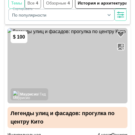
Темы
Все
4
Обзорные
4
История и архитектура
4
Сортировать:
По популярности
$ 100
Маурисио
/ Гид
Легенды улиц и фасадов: прогулка по
центру Кито
Индивидуальная
4 часа
Пешком