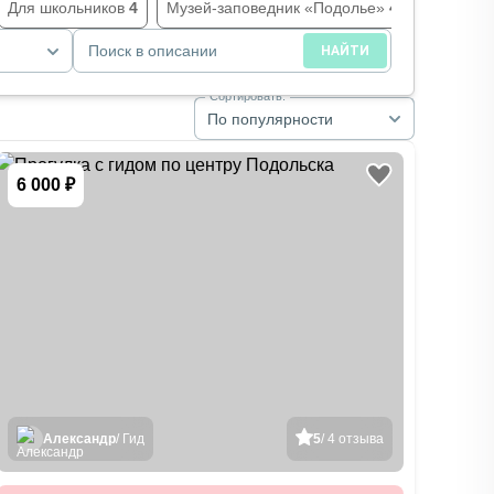
Для школьников
4
Музей-заповедник «Подолье»
4
Тематич
Поиск в описании
НАЙТИ
Сортировать:
По популярности
6 000 ₽
Александр
/ Гид
5
/ 4 отзыва