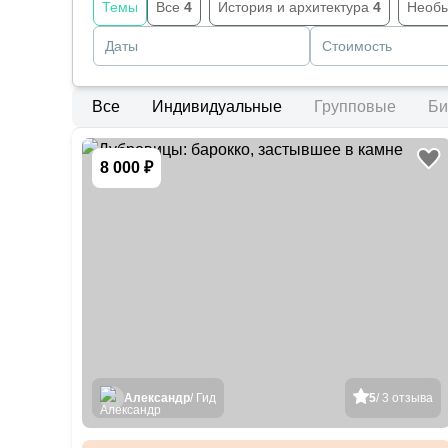
Темы
Все
4
История и архитектура
4
Необ
Даты
Стоимость
Все
Индивидуальные
Групповые
Би
8 000 ₽
Александр
/ Гид
5
/ 3 отзыва