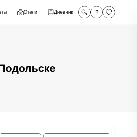
?
еты
Отели
Дневник
 Подольске