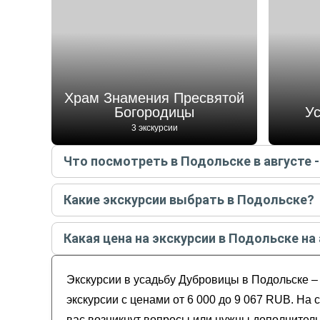
Храм Знамения Пресвятой
Богородицы
У
3 экскурсии
Что посмотреть в Подольске в августе -
Самые популярные места
в Подольске
в
август
Какие экскурсии выбрать в Подольске?
Храм Знамения Пресвятой Богородицы
Самые популярные экскурсии
в Подольске
в
ав
Усадьба Дубровицы
Какая цена на экскурсии в Подольске на 
Усадьба Ивановское
Дубровицы: барокко, застывшее в камне
Памятник подольским курсантам
Стоимость экскурсии
в Подольске
на
август - с
Влюбиться в Подольск: авто-экскурсия по го
Сквер Поколений
Экскурсии в усадьбу Дубровицы в Подольске – 
Прогулка с гидом по центру Подольска
экскурсии с ценами от 6 000 до 9 067 RUB. На
вас возникнут вопросы или нужны дополнитель