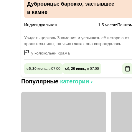
Дубровицы: барокко, застывшее
в камне
Индивидуальная
1.5 часов
Пешко
Увидеть церковь Знамения и услышать её историю от
хранительницы, на чьих глазах она возрождалась
у колокольни храма
сб, 20 июнь,
в 07:00
сб, 20 июнь,
в 07:00
Популярные
категории ›