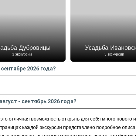
садьба Дубровицы
Усадьба Ивановс
3 экскурсии
3 экскурсии
 сентябре 2026 года?
е - сентябре
2026
года:
густе - сентябре
2026
года:
август - сентябрь 2026 года?
ентябрь
2026
года от
6 000
до
9 067
RUB
роду и окрестностям
это отличная возможность открыть для себя много нового и
 страницах каждой экскурсии представлено подробное описан
ные уточнения, вы всегда можете использовать эту форму д