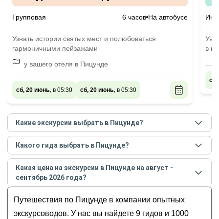
Групповая
6 часов
На автобусе
Инд
Узнать истории святых мест и полюбоваться
Увид
гармоничными пейзажами
в ке
у вашего отеля в Пицунде
сб,
сб, 20 июнь,
в 05:30
сб, 20 июнь,
в 05:30
Какие экскурсии выбрать в Пицунде?
Самые популярные экскурсии
в Пицунде
в
августе
Какого гида выбрать в Пицунде?
- сентябре
2026
года:
Лучшие гиды
в Пицунде
по рейтингу и отзывам в
Из Пицунды в Новый Афон — экскурсия в
Какая цена на экскурсии в Пицунде на август -
августе
2026
года:
мини-группе
сентябрь 2026 года?
Екатерина
Из Пицунды — в Новый Афон!
Стоимость экскурсии
в Пицунде
на
август -
Марина
Путешествия по Пицунде в компании опытных
Джиппинг к водопадам и озёрам Абхазии — из
сентябрь
2026
года от
800
до
25 000
RUB
Рашид
Пицунды
экскурсоводов. У нас вы найдете 9 гидов и 1000