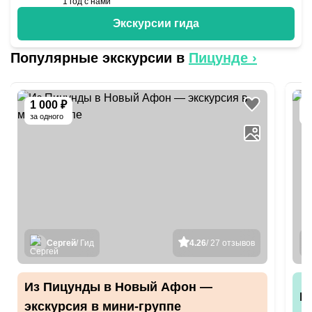
1
год с нами
Экскурсии гида
Популярные экскурсии в
Пицунде
›
1 000 ₽
1
за одного
Сергей
/ Гид
4.26
/ 27 отзывов
Из Пицунды в Новый Афон —
И
экскурсия в мини-группе