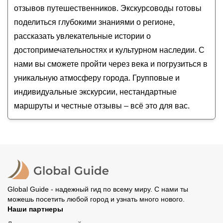
Полина
Гагра и озеро Рица (из Пицунды)
отзывов путешественников. Экскурсоводы готовы
Ирина
Три в одном: озеро Рица, Новый Афон и Гагры
поделиться глубокими знаниями о регионе,
рассказать увлекательные истории о
достопримечательностях и культурном наследии. С
нами вы сможете пройти через века и погрузиться в
уникальную атмосферу города. Групповые и
индивидуальные экскурсии, нестандартные
маршруты и честные отзывы – всё это для вас.
Global Guide - надежный гид по всему миру. С нами ты
можешь посетить любой город и узнать много нового.
Наши партнеры