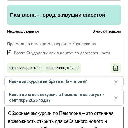
Памплона - город, живущий фиестой
Индивидуальная
3 часа
Пешком
Прогулка по столице Наваррского Королевства
Возле Сиудаделы или в центре по договоренности
вт, 23 июнь,
в 07:30
вт, 23 июнь,
в 07:30
Какие экскурсии выбрать в Памплоне?
Самые популярные экскурсии
в Памплоне
в
Какая цена на экскурсии в Памплоне на август -
августе - сентябре
2026
года:
сентябрь 2026 года?
Яркая и самобытная Памплона
Стоимость экскурсии
в Памплоне
на
август -
Памплона - город, живущий фиестой
Обзорные экскурсии по Памплоне – это отличная
сентябрь
2026
года от
200
до
240
EUR
возможность открыть для себя много нового и