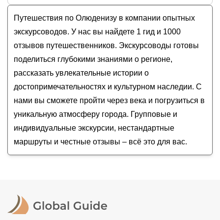
Татьяна
Дайвинг в Олюденизе
Стоимость экскурсии
в Олюденизе
на
август -
Путешествия по Олюденизу в компании опытных
Ваши новые фотообои: съёмка с коптера в
сентябрь
2026
года от
99
до
215
EUR
Олюденизе или Фетхие
экскурсоводов. У нас вы найдете 1 гид и 1000
Фотопрогулка по живописным местам
отзывов путешественников. Экскурсоводы готовы
Олюдениза
поделиться глубокими знаниями о регионе,
рассказать увлекательные истории о
достопримечательностях и культурном наследии. С
нами вы сможете пройти через века и погрузиться в
уникальную атмосферу города. Групповые и
индивидуальные экскурсии, нестандартные
маршруты и честные отзывы – всё это для вас.