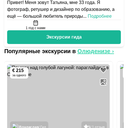
Привет! Меня зовут Татьяна, мне 33 года. Я
фотограф, ретушер и дизайнер по образованию, а
ещё — большой любитель природы
...
Подробнее
1
год с нами
Экскурсии гида
Популярные экскурсии в
Олюденизе
›
€ 215
€
за одного
з
Владислав
/ Гид
5
/ 1 отзыв