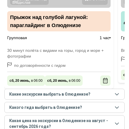
Прыжок над голубой лагуной:
Д
параглайдинг в Олюденизе
Групповая
1 час
Гру
30 минут полёта с видами на горы, город и море +
Впе
фотографии
по договорённости с гидом
сб,
сб, 20 июнь,
в 06:00
сб, 20 июнь,
в 06:00
Какие экскурсии выбрать в Олюденизе?
Самые популярные экскурсии
в Олюденизе
в
Какого гида выбрать в Олюденизе?
августе - сентябре
2026
года:
Лучшие гиды
в Олюденизе
по рейтингу и отзывам
Прыжок над голубой лагуной: параглайдинг в
Какая цена на экскурсии в Олюденизе на август -
в
августе
2026
года:
Олюденизе
сентябрь 2026 года?