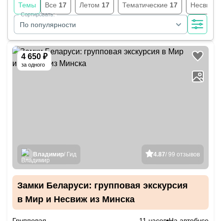
Темы
Все
17
Летом
17
Тематические
17
Несвижск
Сортировать:
По популярности
4 650 ₽
за одного
Владимир
/ Гид
4.87
/ 99 отзывов
Замки Беларуси: групповая экскурсия
в Мир и Несвиж из Минска
Групповая
11 часов
На автобусе