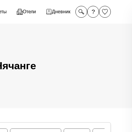
?
еты
Отели
Дневник
Нячанге