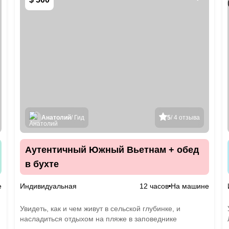
Анатолий
/ Гид
5
/ 4 отзыва
Аутентичный Южный Вьетнам + обед
в бухте
е
Индивидуальная
12 часов
На машине
Увидеть, как и чем живут в сельской глубинке, и
насладиться отдыхом на пляже в заповеднике