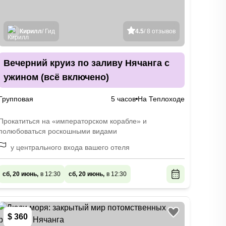
Кирилл
/ Гид
4.5
/ 8 отзывов
Вечерний круиз по заливу Нячанга с
ужином (всё включено)
Групповая
5 часов
На Теплоходе
Прокатиться на «императорском корабле» и
полюбоваться роскошными видами
у центрального входа вашего отеля
сб, 20 июнь,
в 12:30
сб, 20 июнь,
в 12:30
$ 360