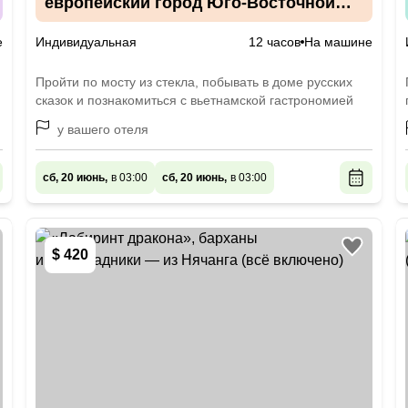
европейский город Юго-Восточной
Азии
е
Индивидуальная
12 часов
На машине
Пройти по мосту из стекла, побывать в доме русских
сказок и познакомиться с вьетнамской гастрономией
у вашего отеля
сб, 20 июнь,
в 03:00
сб, 20 июнь,
в 03:00
$ 420