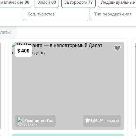
ематические
98
Зимой
89
За городом
77
Индивидуальны
Кол. туристов
Тип передвижения
леты
$ 400
Константин
/ Гид
4.96
/ 46 отзывов