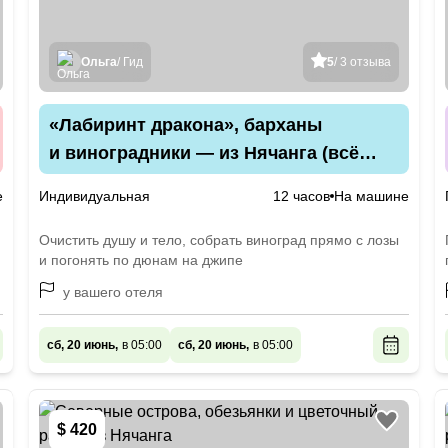
Ольга
/ Гид
5
/ 3 отзыва
«Лабиринт дракона», барханы
и виноградники — из Нячанга (всё
включено)
е
Индивидуальная
12 часов
На машине
Очистить душу и тело, собрать виноград прямо с лозы
и погонять по дюнам на джипе
у вашего отеля
сб, 20 июнь,
в 05:00
сб, 20 июнь,
в 05:00
$ 420