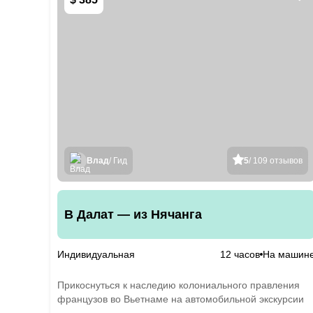
Влад
/ Гид
5
/ 109 отзывов
В Далат — из Нячанга
Индивидуальная
12 часов
На машин
Прикоснуться к наследию колониального правления
французов во Вьетнаме на автомобильной экскурсии