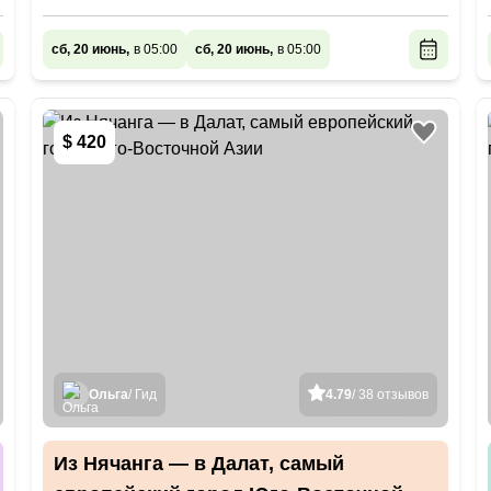
сб, 20 июнь,
в 05:00
сб, 20 июнь,
в 05:00
$ 420
Ольга
/ Гид
4.79
/ 38 отзывов
Из Нячанга — в Далат, самый