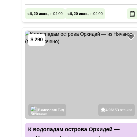
сб, 20 июнь,
в 04:00
сб, 20 июнь,
в 04:00
$ 290
Вячеслав
/ Гид
4.96
/ 53 отзыва
К водопадам острова Орхидей —