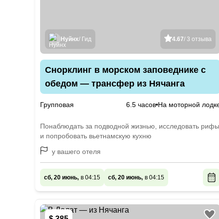
Нуйнх
/ Гид
4.67
/ 3 отзыва
Снорклинг в морском заповеднике с
обедом — трансфер из Нячанга
Групповая
6.5 часов
На моторной лодк
Понаблюдать за подводной жизнью, исследовать риф
и попробовать вьетнамскую кухню
у вашего отеля
сб, 20 июнь,
в 04:15
сб, 20 июнь,
в 04:15
$ 385