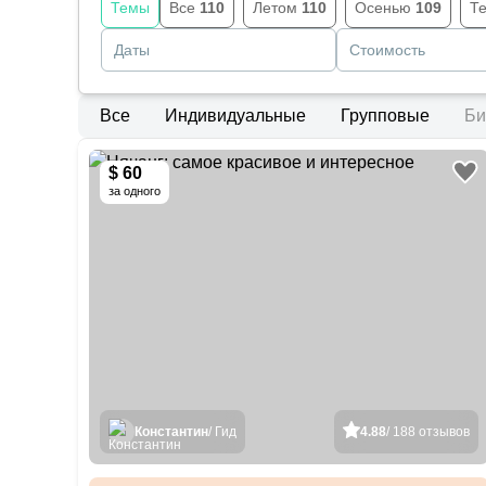
Темы
Все
110
Летом
110
Осенью
109
Т
Даты
Стоимость
Все
Индивидуальные
Групповые
Би
$ 60
за одного
Константин
/ Гид
4.88
/ 188 отзывов