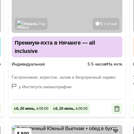
Реваль
/ Гид
5
/ 1 отзыв
Премиум-яхта в Нячанге — all
inclusive
е
Индивидуальная
5.5 часов
На яхте
ы
Гастрономия, игристое, залив и безупречный сервис
у Института океанографии
сб, 20 июнь,
в 06:00
сб, 20 июнь,
в 06:00
$ 500