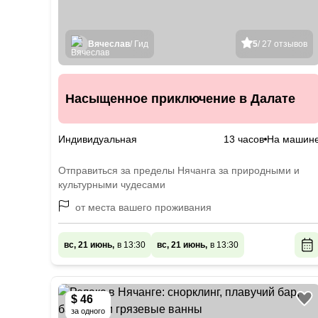
Вячеслав
/ Гид
5
/ 27 отзывов
Насыщенное приключение в Далате
Индивидуальная
13 часов
На машин
Отправиться за пределы Нячанга за природными и
культурными чудесами
от места вашего проживания
вс, 21 июнь,
в 13:30
вс, 21 июнь,
в 13:30
$ 46
за одного