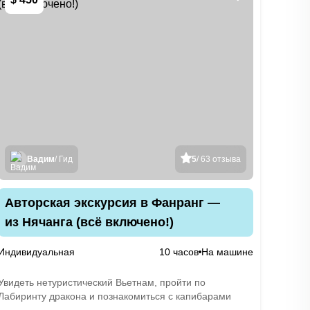
Вадим
/ Гид
5
/ 63 отзыва
Авторская экскурсия в Фанранг —
из Нячанга (всё включено!)
Индивидуальная
10 часов
На машине
Увидеть нетуристический Вьетнам, пройти по
Лабиринту дракона и познакомиться с капибарами