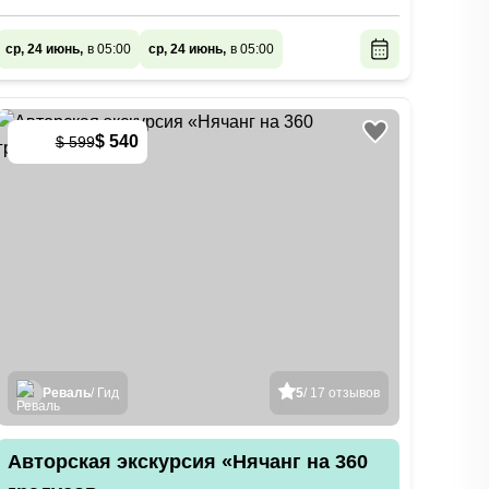
ср, 24 июнь,
в 05:00
ср, 24 июнь,
в 05:00
$ 540
$ 599
-
10
%
Реваль
/ Гид
5
/ 17 отзывов
Авторская экскурсия «Нячанг на 360