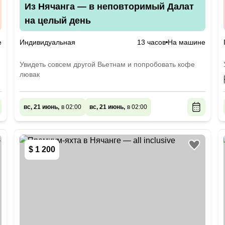
Из Нячанга — в неповторимый Далат
на целый день
е
Индивидуальная
13 часов
На машине
Увидеть совсем другой Вьетнам и попробовать кофе
лювак
вс, 21 июнь,
в 02:00
вс, 21 июнь,
в 02:00
$ 1 200