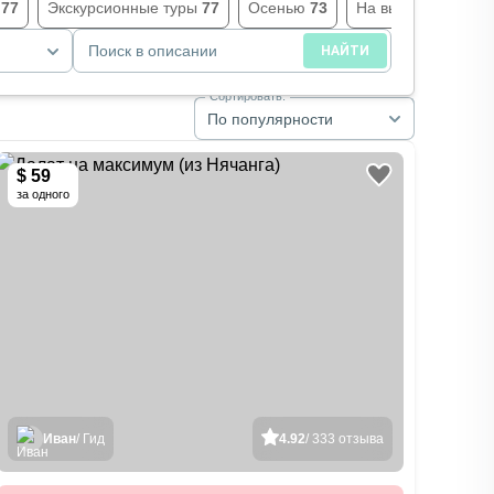
е
77
Экскурсионные туры
77
Осенью
73
На выходные
69
Поиск в описании
НАЙТИ
Сортировать:
По популярности
$ 59
за одного
Иван
/ Гид
4.92
/ 333 отзыва