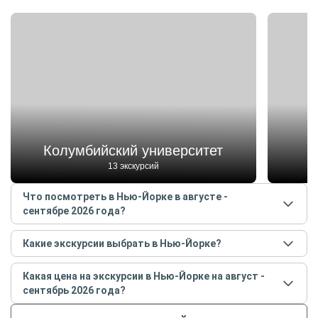
Колумбийский университет
13 экскурсий
Что посмотреть в Нью-Йорке в августе -
сентябре 2026 года?
Самые популярные места
в Нью-Йорке
в
августе -
Какие экскурсии выбрать в Нью-Йорке?
сентябре
2026
года:
Самые популярные экскурсии
в Нью-Йорке
в
Колумбийский университет
Какая цена на экскурсии в Нью-Йорке на август -
августе - сентябре
2026
года:
Гринвич-Виллидж
сентябрь 2026 года?
Фотопрогулка по Нью-Йорку
Сохо
Стоимость экскурсии
в Нью-Йорке
на
август -