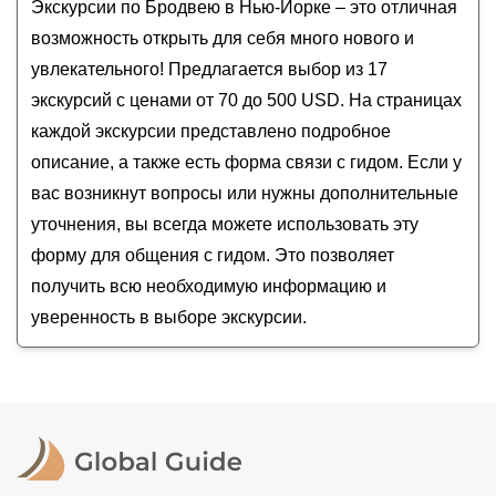
Контрасты Нью-Йорка
Экскурсии по Бродвею в Нью-Йорке – это отличная
Статуя Свободы
сентябрь
2026
года от
70
до
500
USD
Гринвич Вилладж: от индейцев до хипстеров
Уолл-стрит
возможность открыть для себя много нового и
Нью-Йорк от истоков до наших дней
увлекательного! Предлагается выбор из 17
Главное в Манхэттене за 5 часов
экскурсий с ценами от 70 до 500 USD. На страницах
каждой экскурсии представлено подробное
описание, а также есть форма связи с гидом. Если у
вас возникнут вопросы или нужны дополнительные
уточнения, вы всегда можете использовать эту
форму для общения с гидом. Это позволяет
получить всю необходимую информацию и
уверенность в выборе экскурсии.