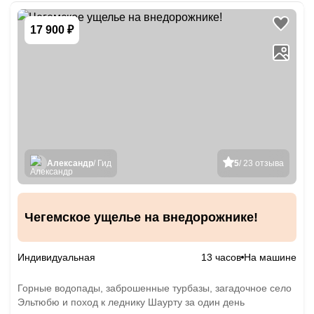
17 900 ₽
Александр
/ Гид
5
/ 23 отзыва
Чегемское ущелье на внедорожнике!
Индивидуальная
13 часов
На машине
Горные водопады, заброшенные турбазы, загадочное село
Эльтюбю и поход к леднику Шаурту за один день