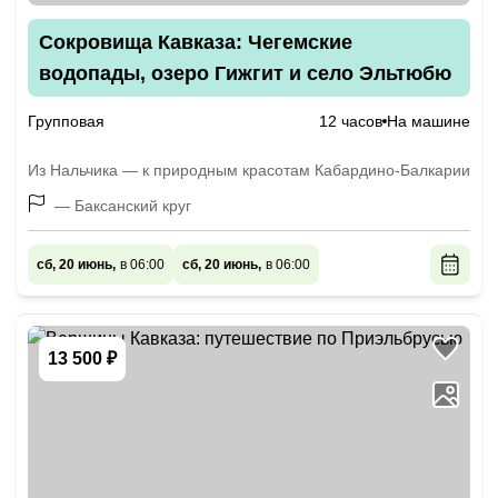
Сокровища Кавказа: Чегемские
водопады, озеро Гижгит и село Эльтюбю
Групповая
12 часов
На машине
Из Нальчика — к природным красотам Кабардино-Балкарии
— Баксанский круг
сб, 20 июнь,
в 06:00
сб, 20 июнь,
в 06:00
13 500 ₽