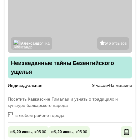
Александр
/ Гид
5
/ 6 отзывов
Неизведанные тайны Безенгийского
ущелья
Индивидуальная
9 часов
На машине
Посетить Кавказские Гималаи и узнать о традициях и
культуре балкарского народа
в любом районе города
сб, 20 июнь,
в 05:00
сб, 20 июнь,
в 05:00