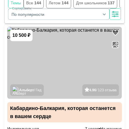
Темы
Все
144
Летом
144
Для школьников
137
Тем
Сортировать:
По популярности
10 500 ₽
Альберт
/ Гид
4.96
/ 123 отзыва
Кабардино-Балкария, которая останется
в вашем сердце
Индивидуальная
7 часов
На машине