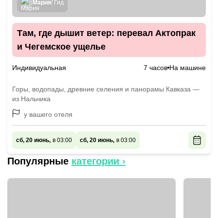
Мария
/ Гид
Там, где дышит ветер: перевал Актопрак
и Чегемское ущелье
Индивидуальная
7 часов
На машине
Горы, водопады, древние селения и панорамы Кавказа —
из Нальчика
у вашего отеля
сб, 20 июнь,
в 03:00
сб, 20 июнь,
в 03:00
Популярные
категории ›