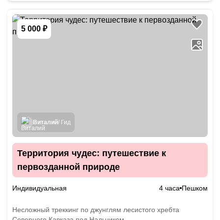
5 000 ₽
Виталий
/ Гид
Территория чудес: путешествие к
первозданной природе
Индивидуальная
4 часа
Пешком
Несложный треккинг по джунглям лесистого хребта
Северного Кавказа под Нальчиком