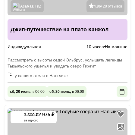
Азамат
/ Гид
4.86
/ 28 отзывов
Джип-путешествие на плато Канжол
Индивидуальная
10 часов
На машине
Рассмотреть с высоты седой Эльбрус, услышать легенды
Тызыльского ущелья и увидеть озеро Гижгит
у вашего отеля в Нальчике
сб, 20 июнь,
в 06:00
сб, 20 июнь,
в 06:00
2 975 ₽
3 500 ₽
-
15
%
за одного