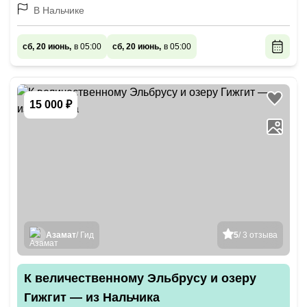
В Нальчике
сб, 20 июнь,
в 05:00
сб, 20 июнь,
в 05:00
15 000 ₽
Азамат
/ Гид
5
/ 3 отзыва
К величественному Эльбрусу и озеру
Гижгит — из Нальчика