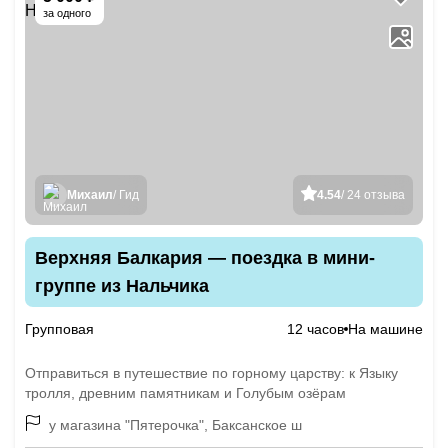
за одного
Михаил
/ Гид
4.54
/ 24 отзыва
Верхняя Балкария — поездка в мини-
группе из Нальчика
Групповая
12 часов
На машине
Отправиться в путешествие по горному царству: к Языку
тролля, древним памятникам и Голубым озёрам
у магазина "Пятерочка", Баксанское ш