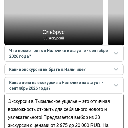
Эльбрус
35 экскурсий
Что посмотреть в Нальчике в августе - сентябре
2026 года?
Самые популярные места
в Нальчике
в
августе -
Какие экскурсии выбрать в Нальчике?
сентябре
2026
года:
Самые популярные экскурсии
в Нальчике
в
Эльбрус
Какая цена на экскурсии в Нальчике на август -
августе - сентябре
2026
года:
Чегемские водопады
сентябрь 2026 года?
Кабардино-Балкария, которая останется
Голубые озёра
Стоимость экскурсии
в Нальчике
на
август -
в вашем сердце
Экскурсии в Тызыльское ущелье – это отличная
Тызыльское ущелье
сентябрь
2026
года от
2 975
до
20 000
RUB
Сокровища Кавказа: Чегемские водопады,
Площадь Согласия
возможность открыть для себя много нового и
озеро Гижгит и село Эльтюбю
увлекательного! Предлагается выбор из 23
Вершины Кавказа: путешествие
экскурсии с ценами от 2 975 до 20 000 RUB. На