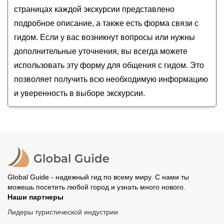
по Приэльбрусью
страницах каждой экскурсии представлено
Верхняя Балкария — поездка в мини-группе из
подробное описание, а также есть форма связи с
Нальчика
Эльбрус, Байдаевский водопад и горные
гидом. Если у вас возникнут вопросы или нужны
ущелья (из Нальчика)
дополнительные уточнения, вы всегда можете
использовать эту форму для общения с гидом. Это
позволяет получить всю необходимую информацию
и уверенность в выборе экскурсии.
Global Guide - надежный гид по всему миру. С нами ты
можешь посетить любой город и узнать много нового.
Наши партнеры
Лидеры туристической индустрии