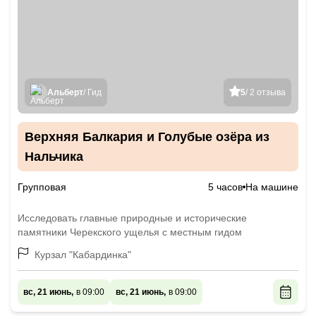
Альберт
/ Гид
5
/ 2 отзыва
Верхняя Балкария и Голубые озёра из
Нальчика
Групповая
5 часов
На машине
Исследовать главные природные и исторические
памятники Черекского ущелья с местным гидом
Курзал "Кабардинка"
вс, 21 июнь,
в 09:00
вс, 21 июнь,
в 09:00