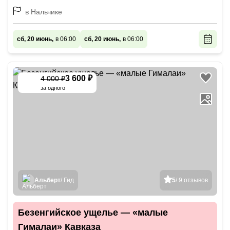
в Нальчике
сб, 20 июнь,
в 06:00
сб, 20 июнь,
в 06:00
3 600 ₽
4 000 ₽
-
10
%
за одного
Альберт
/ Гид
5
/ 9 отзывов
Безенгийское ущелье — «малые
Гималаи» Кавказа