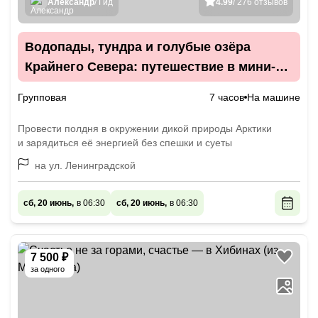
Александр
/ Гид
4.99
/ 276 отзывов
Водопады, тундра и голубые озёра
Крайнего Севера: путешествие в мини-
группе
Групповая
7 часов
На машине
Провести полдня в окружении дикой природы Арктики
и зарядиться её энергией без спешки и суеты
на ул. Ленинградской
сб, 20 июнь,
в 06:30
сб, 20 июнь,
в 06:30
7 500 ₽
за одного