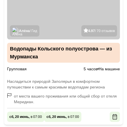
Алёна
/ Гид
4.97
/ 70 отзывов
Водопады Кольского полуострова — из
Мурманска
Групповая
5 часов
На машине
Насладиться природой Заполярья в комфортном
путешествии к самым красивым водопадам региона
от места вашего проживания или общий сбор от отеля
Меридиан.
сб, 20 июнь,
в 07:00
сб, 20 июнь,
в 07:00