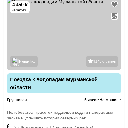
4 450 ₽
за одного
Илья
/ Гид
4.8
/ 5 отзывов
Поездка к водопадам Мурманской
области
Групповая
5 часов
На машине
Полюбоваться красотой падающей воды и панорамами
залива и услышать истории северных рек
Ул. Коминтерна, д.1 ( заправка Роснефть)