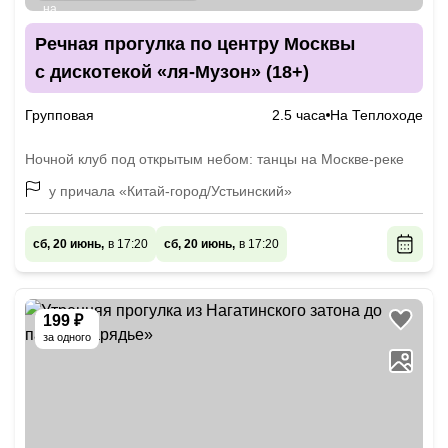
Речная прогулка по центру Москвы
с дискотекой «ля-Музон» (18+)
Групповая
2.5 часа
На Теплоходе
Ночной клуб под открытым небом: танцы на Москве-реке
у причала «Китай-город/Устьинский»
сб, 20 июнь,
в 17:20
сб, 20 июнь,
в 17:20
199 ₽
за одного