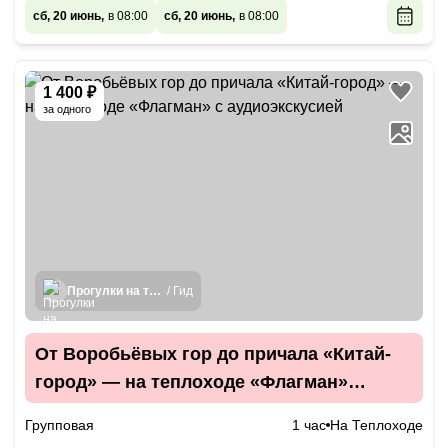
сб, 20 июнь,
в 08:00
сб, 20 июнь,
в 08:00
1 400 ₽
за одного
Прогулки на теплоходах
/ Гид
От Воробьёвых гор до причала «Китай-
город» — на теплоходе «Флагман»
с аудиоэкскусией
Групповая
1 час
На Теплоходе