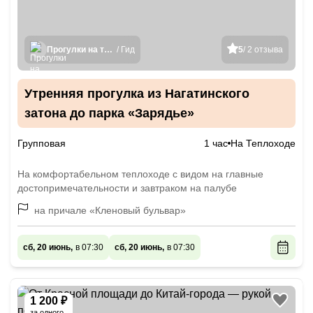
Прогулки на теплоходах
/ Гид
5
/ 2 отзыва
Утренняя прогулка из Нагатинского
затона до парка «Зарядье»
Групповая
1 час
На Теплоходе
На комфортабельном теплоходе с видом на главные
достопримечательности и завтраком на палубе
на причале «Кленовый бульвар»
сб, 20 июнь,
в 07:30
сб, 20 июнь,
в 07:30
1 200 ₽
за одного