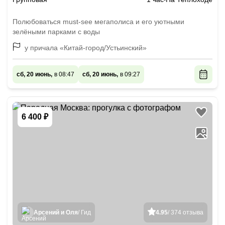
Полюбоваться must-see мегаполиса и его уютными
зелёными парками с воды
у причала «Китай-город/Устьинский»
сб, 20 июнь,
в 08:47
сб, 20 июнь,
в 09:27
6 400 ₽
Арсений и Оля
/ Гид
4.95
/ 374 отзыва