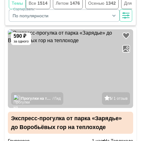
Темы
Все
1514
Летом
1476
Осенью
1342
Для шк
Сортировать:
По популярности
590 ₽
за одного
Прогулки на теплоходах
/ Гид
5
/ 1 отзыв
Экспресс-прогулка от парка «Зарядье»
до Воробьёвых гор на теплоходе
Групповая
1 час
На Теплоходе