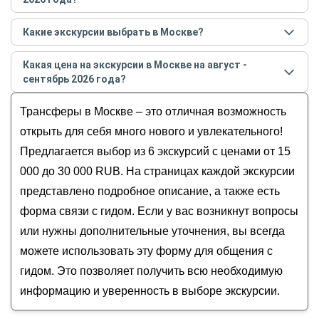
Самые популярные места
в Москве
в
августе -
Какие экскурсии выбрать в Москве?
сентябре
2026
года:
Самые популярные экскурсии
в Москве
в
августе -
Москва-Сити
Какая цена на экскурсии в Москве на август -
сентябре
2026
года:
Московский Кремль
сентябрь 2026 года?
По следам русской интеллигенции:
Москва-река
Стоимость экскурсии
в Москве
на
август - сентябрь
автопутешествие в Мураново и Абрамцево
Трансферы в Москве – это отличная возможность
Парк «Зарядье»
2026
года от
15 000
до
30 000
RUB
Трансфер из аэропорта Москвы на Mercedes-
Останкинская башня
открыть для себя много нового и увлекательного!
Benz V-класса
Предлагается выбор из 6 экскурсий с ценами от 15
Путешествие в Приокско-Террасный
000 до 30 000 RUB. На страницах каждой экскурсии
заповедник и Парк птиц
представлено подробное описание, а также есть
Из Москвы в Коломну и её необычные музеи
форма связи с гидом. Если у вас возникнут вопросы
Трансфер + экскурсия по Москве для
транзитных пассажиров
или нужны дополнительные уточнения, вы всегда
можете использовать эту форму для общения с
гидом. Это позволяет получить всю необходимую
информацию и уверенность в выборе экскурсии.