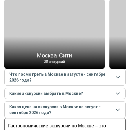
Москва-Сити
35 экскурсий
Что посмотреть в Москве в августе - сентябре
2026 года?
Самые популярные места
в Москве
в
августе -
Какие экскурсии выбрать в Москве?
сентябре
2026
года:
Самые популярные экскурсии
в Москве
в
августе -
Москва-Сити
Какая цена на экскурсии в Москве на август -
сентябре
2026
года:
Московский Кремль
сентябрь 2026 года?
История в бокале: легенды Хитровки и
Москва-река
Стоимость экскурсии
в Москве
на
август - сентябрь
необычные питейные места. Индивидуальная
Гастрономические экскурсии по Москве – это
Парк «Зарядье»
2026
года от
1 900
до
19 900
RUB