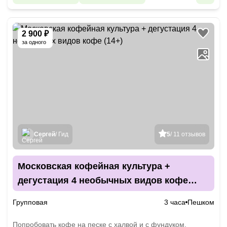
2 900 ₽
за одного
Сергей
/ Гид
5
/ 11 отзывов
Московская кофейная культура +
дегустация 4 необычных видов кофе
(14+)
Групповая
3 часа
Пешком
Попробовать кофе на песке с халвой и с фундуком,