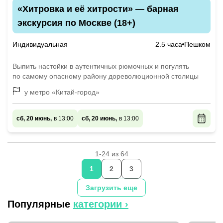
«Хитровка и её хитрости» — барная
экскурсия по Москве (18+)
Индивидуальная
2.5 часа
Пешком
Выпить настойки в аутентичных рюмочных и погулять
по самому опасному району дореволюционной столицы
у метро «Китай-город»
сб, 20 июнь,
в 13:00
сб, 20 июнь,
в 13:00
1-24 из 64
1
2
3
Загрузить еще
Популярные
категории ›