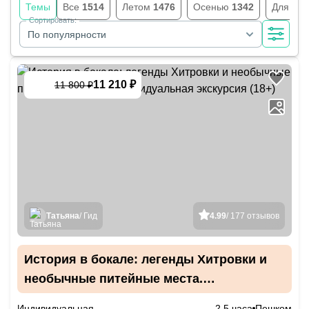
Темы
Все
1514
Летом
1476
Осенью
1342
Для шк
Сортировать:
По популярности
11 210 ₽
11 800 ₽
-
5
%
Татьяна
/ Гид
4.99
/ 177 отзывов
История в бокале: легенды Хитровки и
необычные питейные места.
Индивидуальная экскурсия (18+)
Индивидуальная
2.5 часа
Пешком