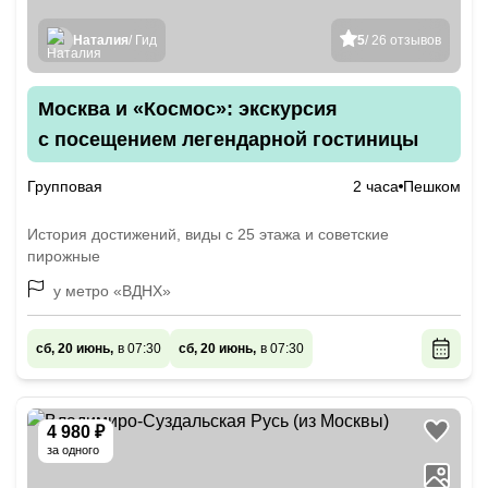
Наталия
/ Гид
5
/ 26 отзывов
Москва и «Космос»: экскурсия
с посещением легендарной гостиницы
Групповая
2 часа
Пешком
История достижений, виды с 25 этажа и советские
пирожные
у метро «ВДНХ»
сб, 20 июнь,
в 07:30
сб, 20 июнь,
в 07:30
4 980 ₽
за одного