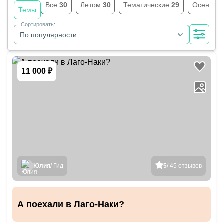
Все
30
Летом
30
Тематические
29
Осенью
Темы
Сортировать:
По популярности
11 000 ₽
Юлия
/ Гид
5
/ 45 отзывов
А поехали в Лаго-Наки?