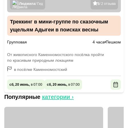
Людмила
/ Гид
5
/ 2 отзыва
Треккинг в мини-группе по сказочным
ущельям Адыгеи в поисках весны
Групповая
4 часа
Пешком
От живописного Каменномостского посёлка пройти
по красивым природным локациям
в посёлке Каменномостский
сб, 20 июнь,
в 07:00
сб, 20 июнь,
в 07:00
Популярные
категории ›