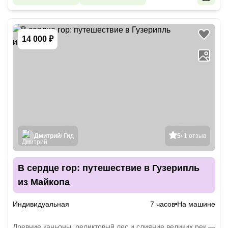
14 000 ₽
Дмитрий
/ Гид
5
/ 1 отзыв
В сердце гор: путешествие в Гузерипль
из Майкопа
Индивидуальная
7 часов
На машине
Древние каньоны, реликтовый лес и слияние великих рек —