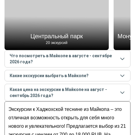
Центральный парк
Монум
20 экскурсий
Что посмотреть в Майкопе в августе - сентябре
2026 года?
Самые популярные места
в Майкопе
в
августе -
Какие экскурсии выбрать в Майкопе?
сентябре
2026
года:
Самые популярные экскурсии
в Майкопе
в
августе
Центральный парк
Какая цена на экскурсии в Майкопе на август -
- сентябре
2026
года:
Монумент «Единение и согласие»
сентябрь 2026 года?
А поехали в Лаго-Наки?
Монументальная композиция «Дружба»
Стоимость экскурсии
в Майкопе
на
август -
Лаго-Наки: жемчужина Кавказских гор Адыгеи
Экскурсии к Хаджохской теснине из Майкопа – это
Пивоваренный завод
сентябрь
2026
года от
700
до
18 000
RUB
Вековой «Питейный дом Российской
Национальный музей Республики Адыгея
отличная возможность открыть для себя много
монополии» в Майкопе
нового и увлекательного! Предлагается выбор из 21
Джиппинг в Адыгее: экстрим и природа
экскурсия с ценами от 700 до 18 000 RUB. На