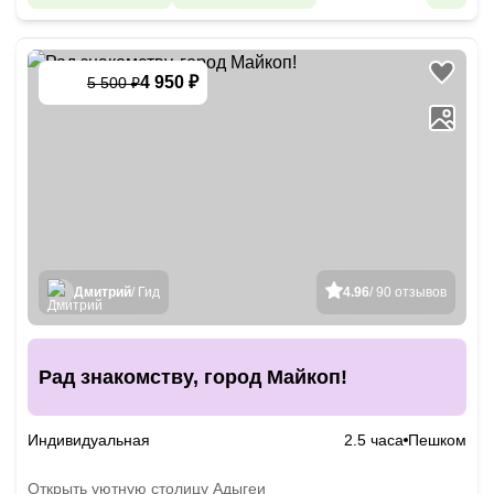
4 950 ₽
5 500 ₽
-
10
%
Дмитрий
/ Гид
4.96
/ 90 отзывов
Рад знакомству, город Майкоп!
Индивидуальная
2.5 часа
Пешком
Открыть уютную столицу Адыгеи