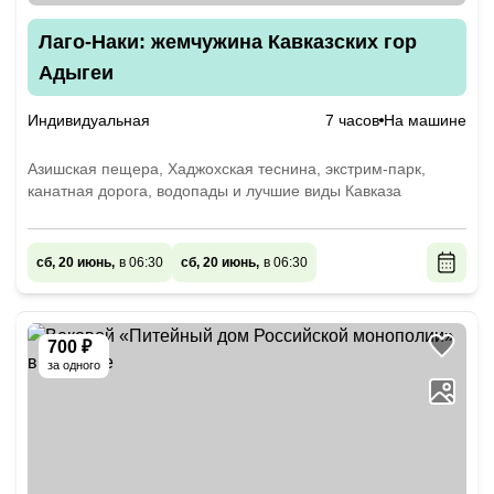
Лаго-Наки: жемчужина Кавказских гор
Адыгеи
Индивидуальная
7 часов
На машине
Азишская пещера, Хаджохская теснина, экстрим-парк,
канатная дорога, водопады и лучшие виды Кавказа
сб, 20 июнь,
в 06:30
сб, 20 июнь,
в 06:30
700 ₽
за одного