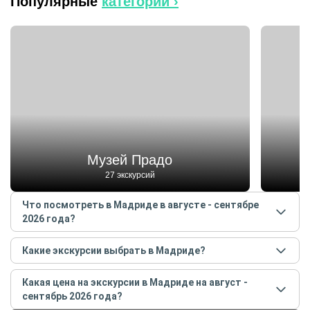
Популярные
категории ›
Музей Прадо
27 экскурсий
Что посмотреть в Мадриде в августе - сентябре
2026 года?
Самые популярные места
в Мадриде
в
августе -
Какие экскурсии выбрать в Мадриде?
сентябре
2026
года:
Самые популярные экскурсии
в Мадриде
в
августе
Музей Прадо
Какая цена на экскурсии в Мадриде на август -
- сентябре
2026
года:
Парк «Ретиро»
сентябрь 2026 года?
Велопрогулка по Мадриду: влюбиться в город