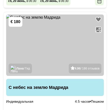
сб, 20 июнь,
в 06:30
сб, 20 июнь,
в 06:30
€ 180
Лана
/ Гид
4.96
/ 186 отзывов
С небес на землю Мадрида
Индивидуальная
4.5 часов
Пешком