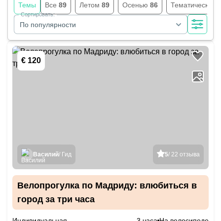
Темы
Все
89
Летом
89
Осенью
86
Тематические
Сортировать:
По популярности
€ 120
Василий
/ Гид
5
/ 22 отзыва
Велопрогулка по Мадриду: влюбиться в
город за три часа
Индивидуальная
3 часа
На велосипеде