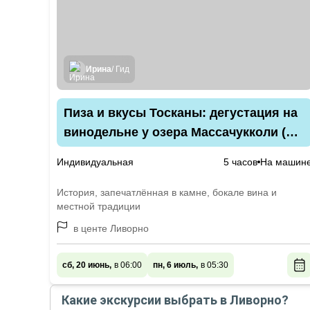
Ирина
/ Гид
Пиза и вкусы Тосканы: дегустация на
винодельне у озера Массачукколи (из
Ливорно)
Индивидуальная
5 часов
На машин
История, запечатлённая в камне, бокале вина и
местной традиции
в центе Ливорно
сб, 20 июнь,
в 06:00
пн, 6 июль,
в 05:30
Какие экскурсии выбрать в Ливорно?