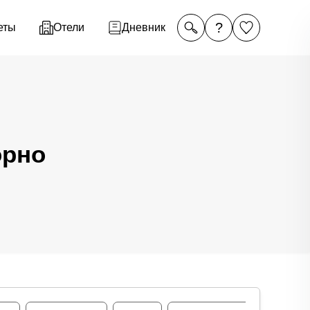
?
еты
Отели
Дневник
орно