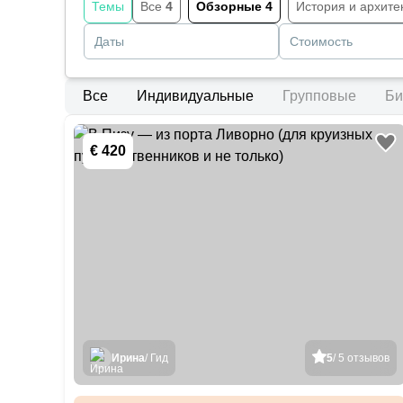
Темы
Все
4
Обзорные
4
История и архите
Даты
Стоимость
Все
Индивидуальные
Групповые
Би
€ 420
Ирина
/ Гид
5
/ 5 отзывов