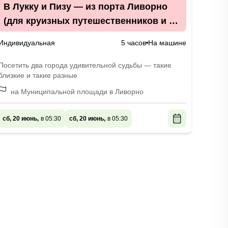
В Лукку и Пизу — из порта Ливорно
(для круизных путешественников и не
только)
Индивидуальная
5 часов
На машине
Посетить два города удивительной судьбы — такие
близкие и такие разные
на Муниципальной площади в Ливорно
сб, 20 июнь,
в 05:30
сб, 20 июнь,
в 05:30