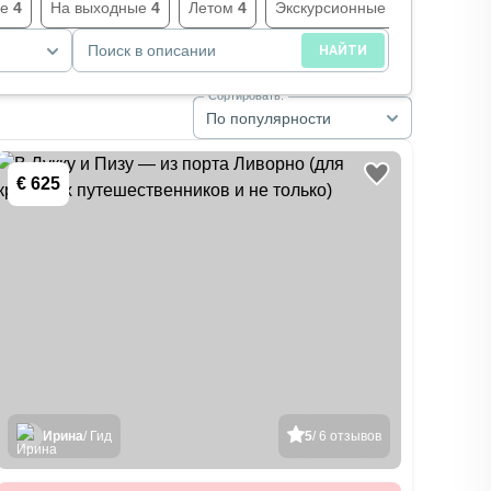
ые
4
На выходные
4
Летом
4
Экскурсионные туры
4
Мон
Поиск в описании
НАЙТИ
Сортировать:
По популярности
€ 625
Ирина
/ Гид
5
/ 6 отзывов