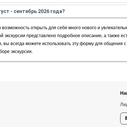
сте - сентябре
2026
года:
густ - сентябрь 2026 года?
утешественников и не только)
тябрь
2026
года от
170
до
625
EUR
 возможность открыть для себя много нового и увлекательн
изных путешественников и не только)
льне у озера Массачукколи (из Ливорно)
й экскурсии представлено подробное описание, а также ест
 вы всегда можете использовать эту форму для общения с 
оре экскурсии.
На
Ли