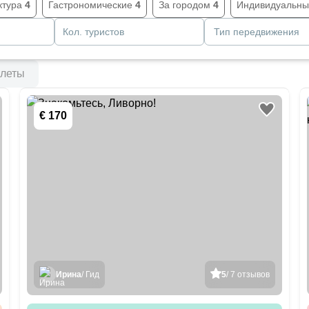
ктура
4
Гастрономические
4
За городом
4
Индивидуальн
Кол. туристов
Тип передвижения
леты
€ 170
Ирина
/ Гид
5
/ 7 отзывов