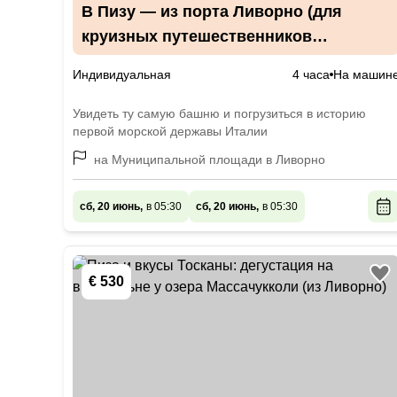
В Пизу — из порта Ливорно (для
круизных путешественников
и не только)
Индивидуальная
4 часа
На машин
Увидеть ту самую башню и погрузиться в историю
первой морской державы Италии
на Муниципальной площади в Ливорно
сб, 20 июнь,
в 05:30
сб, 20 июнь,
в 05:30
€ 530