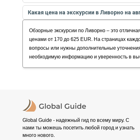
Самые популярные экскурсии
в Ливорно
в
авгу
Какая цена на экскурсии в Ливорно на ав
В Пизу — из порта Ливорно (для круизных п
Стоимость экскурсии
в Ливорно
на
август - сен
Знакомьтесь, Ливорно!
Обзорные экскурсии по Ливорно – это отличная
В Лукку и Пизу — из порта Ливорно (для кру
Пиза и вкусы Тосканы: дегустация на виноде
ценами от 170 до 625 EUR. На страницах каждо
вопросы или нужны дополнительные уточнения,
необходимую информацию и уверенность в выб
Global Guide - надежный гид по всему миру. С
нами ты можешь посетить любой город и узнать
много нового.