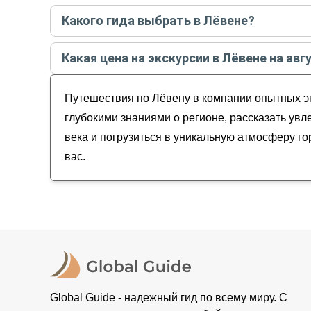
Самые популярные экскурсии
в Лёвене
в
авгус
Какого гида выбрать в Лёвене?
Лёвен — хранящий дух Фландрии
Лучшие гиды
в Лёвене
по рейтингу и отзывам 
Какая цена на экскурсии в Лёвене на авг
Татьяна
Стоимость экскурсии
в Лёвене
на
август - сент
Путешествия по Лёвену в компании опытных эк
глубокими знаниями о регионе, рассказать увл
века и погрузиться в уникальную атмосферу г
вас.
Global Guide - надежный гид по всему миру. С