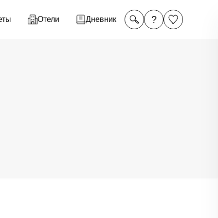
?
еты
Отели
Дневник