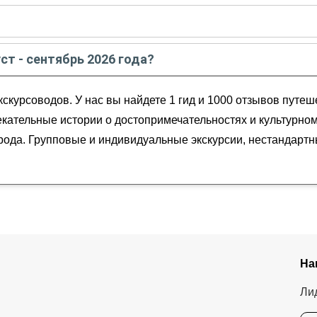
те - сентябре
2026
года:
в
августе
2026
года:
уст - сентябрь 2026 года?
ябрь
2026
года от
200
до
200
EUR
скурсоводов. У нас вы найдете 1 гид и 1000 отзывов путе
екательные истории о достопримечательностях и культурно
орода. Групповые и индивидуальные экскурсии, нестандарт
На
Ли