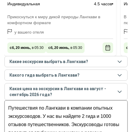
Индивидуальная
4.5 часов
Инд
Прикоснуться к миру дикой природы Лангкави в
В п
комфортном формате
пей
у вашего отеля
сб, 20 июнь,
в 05:30
сб, 20 июнь,
в 05:30
ср,
Какие экскурсии выбрать в Лангкави?
Самые популярные экскурсии
в Лангкави
в
Какого гида выбрать в Лангкави?
августе - сентябре
2026
года:
Лучшие гиды
в Лангкави
по рейтингу и отзывам в
На моторной лодке по природному заповеднику
Какая цена на экскурсии в Лангкави на август -
августе
2026
года:
Килим!
сентябрь 2026 года?
Валерия
Путешествие по островам Лангкави
Стоимость экскурсии
в Лангкави
на
август -
Санжар
Путешествия по Лангкави в компании опытных
сентябрь
2026
года от
240
до
254
EUR
экскурсоводов. У нас вы найдете 2 гида и 1000
отзывов путешественников. Экскурсоводы готовы