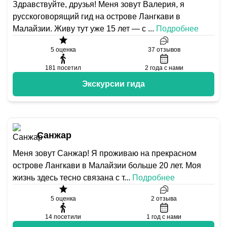
Здравствуйте, друзья! Меня зовут Валерия, я
русскоговорящий гид на острове Лангкави в
Малайзии. Живу тут уже 15 лет — с
...
Подробнее
5
оценка
37
отзывов
181
посетил
2
года с нами
Экскурсии гида
Санжар
Меня зовут Санжар! Я проживаю на прекрасном
острове Лангкави в Малайзии больше 20 лет. Моя
жизнь здесь тесно связана с т
...
Подробнее
5
оценка
2
отзыва
14
посетили
1
год с нами