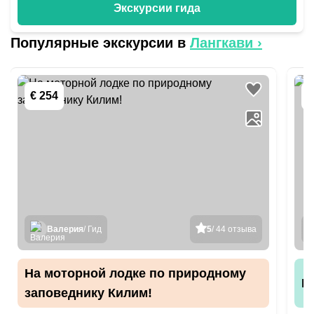
Экскурсии гида
Популярные экскурсии в
Лангкави
›
€ 254
€
Валерия
/ Гид
5
/ 44 отзыва
На моторной лодке по природному
П
заповеднику Килим!