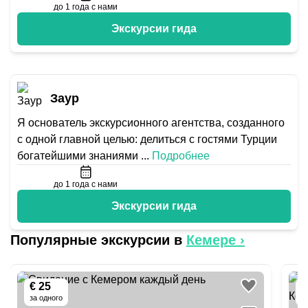
до 1 года с нами
Экскурсии гида
Заур
Я основатель экскурсионного агентства, созданного
с одной главной целью: делиться с гостями Турции
богатейшими знаниями
...
Подробнее
до 1 года с нами
Экскурсии гида
Популярные экскурсии в
Кемере
›
€ 25
€
за одного