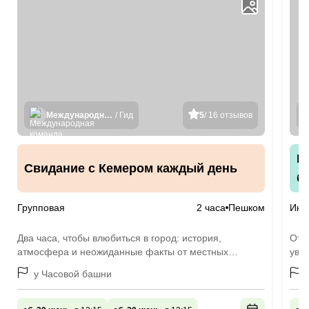
Международная команда гидов
/ Гид
5
/ 16 отзывов
М
Свидание с Кемером каждый день
б
Групповая
2 часа
Пешком
Инд
Два часа, чтобы влюбиться в город: история,
Отдо
атмосфера и неожиданные факты от местных
уви
жителей
у Часовой башни