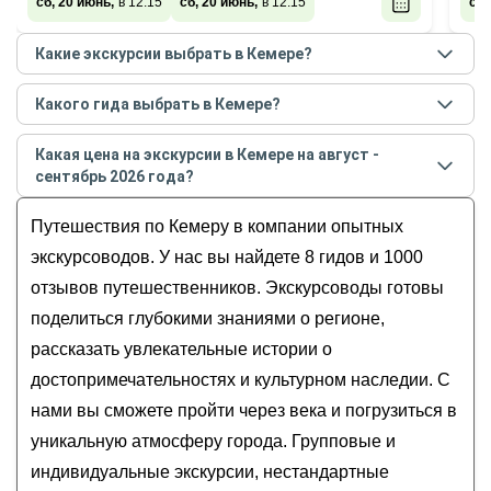
сб, 20 июнь,
в 12:15
сб, 20 июнь,
в 12:15
сб,
Какие экскурсии выбрать в Кемере?
Самые популярные экскурсии
в Кемере
в
августе -
Какого гида выбрать в Кемере?
сентябре
2026
года:
Лучшие гиды
в Кемере
по рейтингу и отзывам в
Свидание с Кемером каждый день
Какая цена на экскурсии в Кемере на август -
августе
2026
года:
Морская прогулка по живописным бухтам
сентябрь 2026 года?
Ильгар
Кемера
Стоимость экскурсии
в Кемере
на
август - сентябрь
Тимур
Путешествия по Кемеру в компании опытных
Живописный Каш и лазурный Капуташ —
2026
года от
14
до
850
EUR
Айхан
из Кемера
экскурсоводов. У нас вы найдете 8 гидов и 1000
Мерт
В каньон Гёйнюк и Таврские горы из Кемера —
отзывов путешественников. Экскурсоводы готовы
Метин
за прохладой и видами
поделиться глубокими знаниями о регионе,
Сафари по бездорожью Кемера на
рассказать увлекательные истории о
квадроциклах (16+)
достопримечательностях и культурном наследии. С
нами вы сможете пройти через века и погрузиться в
уникальную атмосферу города. Групповые и
индивидуальные экскурсии, нестандартные