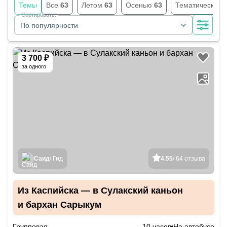
Темы
Все
63
Летом
63
Осенью
63
Тематические
Сортировать:
По популярности
3 700 ₽
за одного
Саид
/ Гид
4.55
/ 64 отзыва
Из Каспийска — в Сулакский каньон
и бархан Сарыкум
Групповая
10 часов
На автобусе