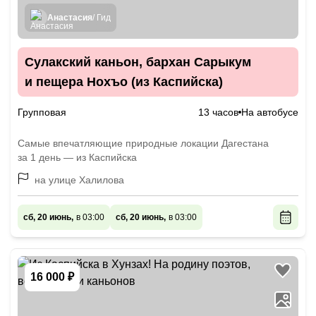
Анастасия
/ Гид
Сулакский каньон, бархан Сарыкум
и пещера Нохъо (из Каспийска)
Групповая
13 часов
На автобусе
Самые впечатляющие природные локации Дагестана
за 1 день — из Каспийска
на улице Халилова
сб, 20 июнь,
в 03:00
сб, 20 июнь,
в 03:00
16 000 ₽