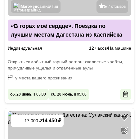
Магомедсайгид
/ Гид
5
/ 7 отзывов
«В горах моё сердце». Поездка по
лучшим местам Дагестана из Каспийска
Индивидуальная
12 часов
На машине
Открыть самобытный горный регион: скалистые хребты,
причудливые ущелья и отдалённые аулы
у места вашего проживания
сб, 20 июнь,
в 05:00
сб, 20 июнь,
в 05:00
14 450 ₽
17 000 ₽
-
15
%