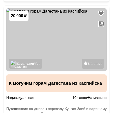
20 000 ₽
Камалудин
/ Гид
5
/ 1 отзыв
К могучим горам Дагестана из Каспийска
Индивидуальная
10 часов
На машине
Путешествие на джипе к перевалу Хунзах-Заиб и парящему