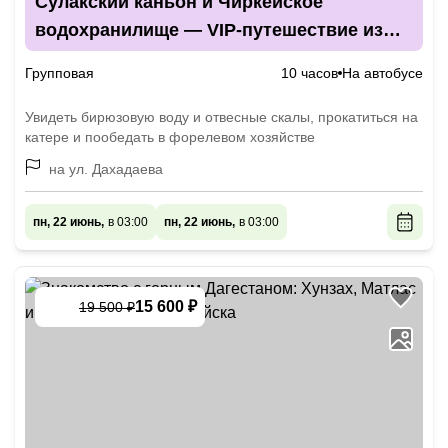
Сулакский каньон и Чиркейское
водохранилище — VIP-путешествие из
Каспийска
Групповая
10 часов
На автобусе
Увидеть бирюзовую воду и отвесные скалы, прокатиться на
катере и пообедать в форелевом хозяйстве
на ул. Дахадаева
пн, 22 июнь,
в 03:00
пн, 22 июнь,
в 03:00
15 600 ₽
19 500 ₽
-
20
%