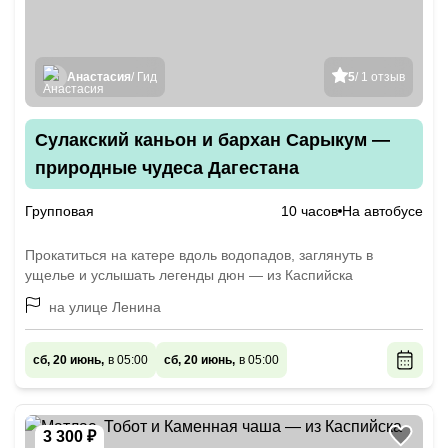
Анастасия
/ Гид
5
/ 1 отзыв
Сулакский каньон и бархан Сарыкум —
природные чудеса Дагестана
Групповая
10 часов
На автобусе
Прокатиться на катере вдоль водопадов, заглянуть в
ущелье и услышать легенды дюн — из Каспийска
на улице Ленина
сб, 20 июнь,
в 05:00
сб, 20 июнь,
в 05:00
3 300 ₽