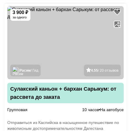
3 900 ₽
за одного
Расим
/ Гид
4.55
/ 20 отзывов
Сулакский каньон + бархан Сарыкум: от
рассвета до заката
Групповая
10 часов
На автобусе
Отправиться из Каспийска в насыщенное путешествие по
живописным достопримечательностям Дагестана