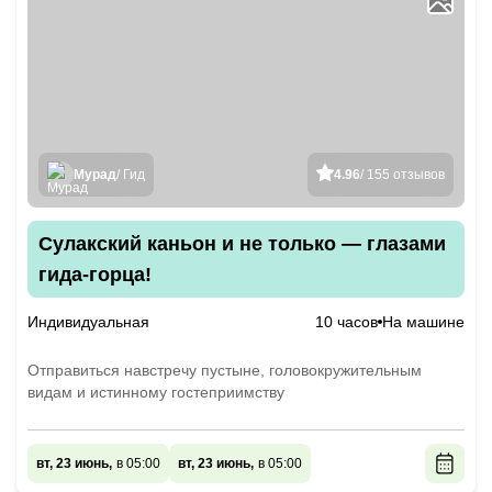
Мурад
/ Гид
4.96
/ 155 отзывов
Сулакский каньон и не только — глазами
гида-горца!
Индивидуальная
10 часов
На машине
Отправиться навстречу пустыне, головокружительным
видам и истинному гостеприимству
вт, 23 июнь,
в 05:00
вт, 23 июнь,
в 05:00