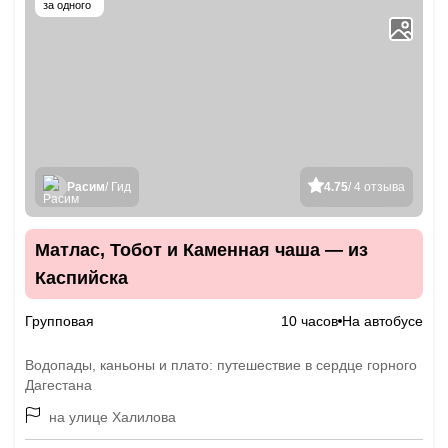
за одного
Расим
/ Гид
4.75
/ 4 отзыва
Матлас, Тобот и Каменная чаша — из
Каспийска
Групповая
10 часов
На автобусе
Водопады, каньоны и плато: путешествие в сердце горного
Дагестана
на улице Халилова