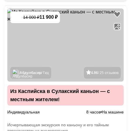
11 900 ₽
14 000 ₽
-
15
%
Абдулбасир
/ Гид
4.96
/ 25 отзывов
Из Каспийска в Сулакский каньон — с
местным жителем!
Индивидуальная
8 часов
На машине
Исчерпывающая экскурсия по каньону и его тайным
окрестностям на внедорожнике