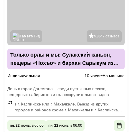
Гамзат
/ Гид
4.86
/ 7 отзывов
Только орлы и мы: Сулакский каньон,
пещеры «Нохъо» и бархан Сарыкум из
Каспийска
Индивидуальная
10 часов
На машине
День в горах Дагестана – среди пустынных песков,
пещерных лабиринтов и головокружительных видов
в г. Каспийске или г. Махачкале. Выезд из других
городов и районов кроме г. Махачкалы и г. Каспийска
оплачивается дополнительно, по договоренности.
пн, 22 июнь,
в 06:00
пн, 22 июнь,
в 06:00