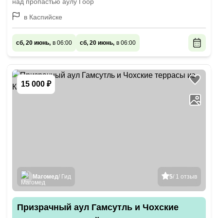
над пропастью аулу Гоор
в Каспийске
сб, 20 июнь,
в 06:00
сб, 20 июнь,
в 06:00
15 000 ₽
Магомед
/ Гид
5
/ 1 отзыв
Призрачный аул Гамсутль и Чохские