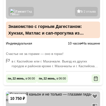
Гамзат
/ Гид
5
/ 2 отзыва
Знакомство с горным Дагестаном:
Хунзах, Матлас и сап-прогулка из
Каспийска
Индивидуальная
10 часов
На машине
Счастье не за горами — оно в горах!
в г. Каспийске или г. Махачкале. Выезд из других
городов и районов кроме г. Махачкалы и г. Каспийска
оплачивается дополнительно, по договоренности.
пн, 22 июнь,
в 06:00
пн, 22 июнь,
в 06:00
10 750 ₽